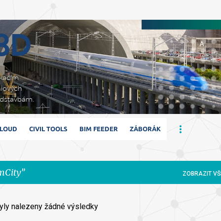
Přeskočit na hlavní obsah
 3D
ikacím
niových
adstavbám.
CLOUD
CIVIL TOOLS
BIM FEEDER
ZÁBORÁK
mCity
ZOBRAZIT VŠ
yly nalezeny žádné výsledky