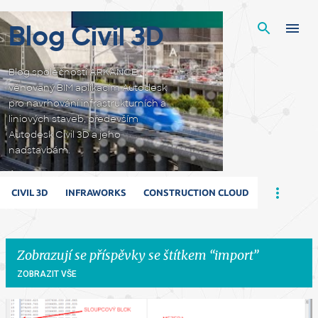
Přeskočit na hlavní obsah
Blog Civil 3D
Blog společnosti ARKANCE
věnovaný BIM aplikacím Autodesk
pro navrhování infrastrukturních a
liniových staveb, především
Autodesk Civil 3D a jeho
nadstavbám.
CIVIL 3D
INFRAWORKS
CONSTRUCTION CLOUD
Zobrazují se příspěvky se štítkem
import
ZOBRAZIT VŠE