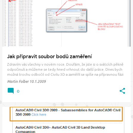
P
ř
í
s
p
ě
v
Jak připravit soubor bodů zaměření
k
Zdravím vás všechny v novém roce. Doufám, že jste si o svátcích pěkně
y
odpočinuli a můžeme se tedy hned vrhnout do další práce. Dnes bych
možná trochu odbočil od Civilu 3D a zaměřil se spíše na přípravnou fázi
zpracování textového souboru bodů, který získáme od našeho
Martin Folber
10.1.2009
dvorního geodeta. Ideální přípa…
0