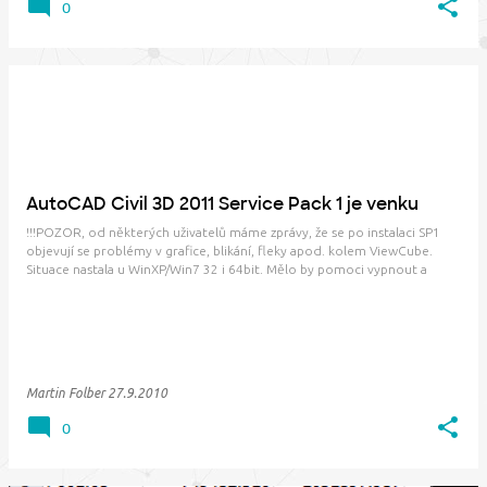
0
AutoCAD Civil 3D 2011 Service Pack 1 je venku
!!!POZOR, od některých uživatelů máme zprávy, že se po instalaci SP1
objevují se problémy v grafice, blikání, fleky apod. kolem ViewCube.
Situace nastala u WinXP/Win7 32 i 64bit. Mělo by pomoci vypnout a
zapnout HW akceleraci grafické karty. Je to popsané v Readme . Určitě
se problém objevil u nVid…
Martin Folber
27.9.2010
0