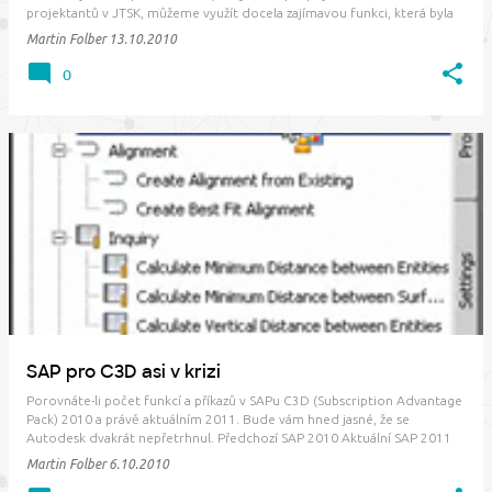
projektantů v JTSK, můžeme využít docela zajímavou funkci, která byla
vypilována v AutoCADu Map 3D 2011 a tedy i v C3D 2011. Řeč je o
Martin Folber
13.10.2010
rozšířeném pří…
0
SAP pro C3D asi v krizi
Porovnáte-li počet funkcí a příkazů v SAPu C3D (Subscription Advantage
Pack) 2010 a právě aktuálním 2011. Bude vám hned jasné, že se
Autodesk dvakrát nepřetrhnul. Předchozí SAP 2010 Aktuální SAP 2011
Pojďme se podívat novým funkcím blíže na zoubek... Vylepšený import
Martin Folber
6.10.2010
bodů - jednoduše řečeno jde o …