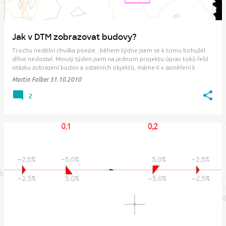
p
ě
v
Jak v DTM zobrazovat budovy?
k
Trochu nedělní chvilka poezie...během týdne jsem se k tomu bohužel
y
dříve nedostal. Minulý týden jsem na jednom projektu úprav toků řešil
otázku zobrazení budov a ostatních objektů, máme-li v zaměření k
dispozici pouze jejich základní obrys. Zde je jedno z možných řešení: 1)
Martin Folber
31.10.2010
Volitelně proměnnou OSNA…
2