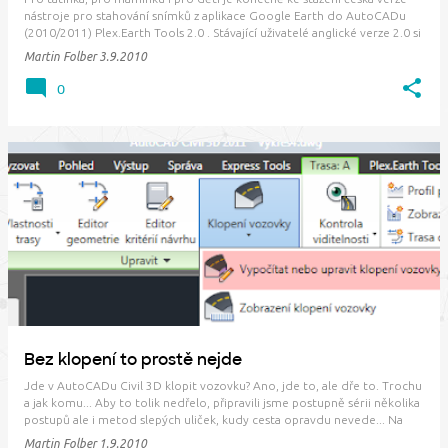
nástroje pro stahování snímků z aplikace Google Earth do AutoCADu
(2010/2011) Plex.Earth Tools 2.0 . Stávající uživatelé anglické verze 2.0 si
mohou bez obav nainstalovat verzi novou českou (odinstalace původní
Martin Folber
3.9.2010
verze není nutná)…
0
Bez klopení to prostě nejde
Jde v AutoCADu Civil 3D klopit vozovku? Ano, jde to, ale dře to. Trochu
a jak komu... Aby to tolik nedřelo, připravili jsme postupně sérii několika
postupů ale i metod slepých uliček, kudy cesta opravdu nevede... Na
úvod je třeba říci, že pokud máte regulérní trasu s oblouky a
Martin Folber
1.9.2010