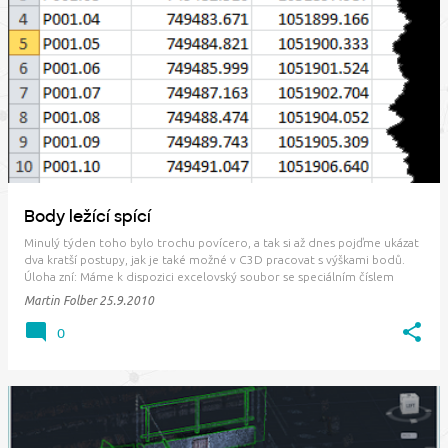
Body ležící spící
Minulý týden toho bylo trochu povícero, a tak si až dnes pojďme ukázat
dva kratší postupy, jak je také možné v C3D pracovat s výškami bodů.
Úloha zní: Máme k dispozici excelovský soubor se speciálním číslem
bodu a souřadnice X,Y. Ve výkresu je již připravený povrch TIN vytvořený
Martin Folber
25.9.2010
z laserového zaměře…
0