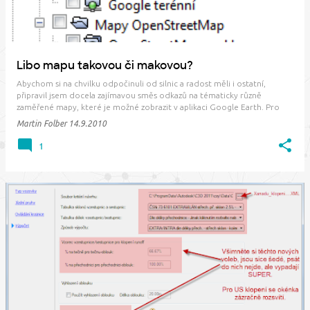
Libo mapu takovou či makovou?
Abychom si na chvilku odpočinuli od silnic a radost měli i ostatní,
připravil jsem docela zajímavou směs odkazů na tématicky různě
zaměřené mapy, které je možné zobrazit v aplikaci Google Earth. Pro
zapomnětlivce rychle připomenu, že moc šikovná aplikace Plex.Earth
Martin Folber
14.9.2010
Tools vloží do modelového prosto…
1