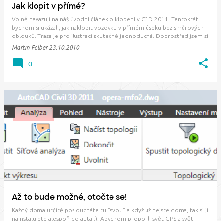
Jak klopit v přímé?
Volně navazuji na náš úvodní článek o klopení v C3D 2011. Tentokrát
bychom si ukázali, jak naklopit vozovku v přímém úseku bez směrových
oblouků. Trasa je pro ilustraci skutečně jednoduchá. Doprostřed jsem si
dovolil umístit vrtulku klopenou zleva doprava 5%. Spustíte-li Průvodce
Martin Folber
23.10.2010
klopení, jste upo…
0
Až to bude možné, otočte se!
Každý doma určitě posloucháte tu "svou" a když už nejste doma, tak si ji
nainstalujete alespoň do auta :). Abychom propojili svět GPS a svět