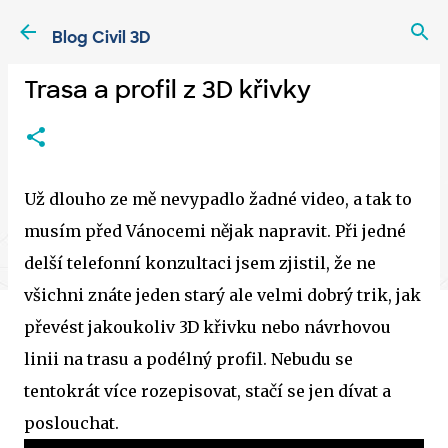
Přeskočit na hlavní obsah
Blog Civil 3D
Trasa a profil z 3D křivky
Už dlouho ze mě nevypadlo žadné video, a tak to
musím před Vánocemi nějak napravit. Při jedné
delší telefonní konzultaci jsem zjistil, že ne
všichni znáte jeden starý ale velmi dobrý trik, jak
převést jakoukoliv 3D křivku nebo návrhovou
linii na trasu a podélný profil. Nebudu se
tentokrát více rozepisovat, stačí se jen dívat a
poslouchat.