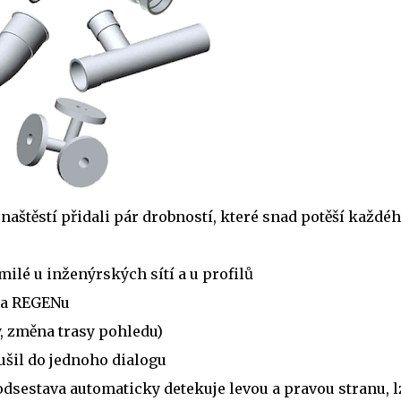
 naštěstí přidali pár drobností, které snad potěší každéh
 milé u inženýrských sítí a u profilů
u a REGENu
y, změna trasy pohledu)
ušil do jednoho dialogu
odsestava automaticky detekuje levou a pravou stranu, lz