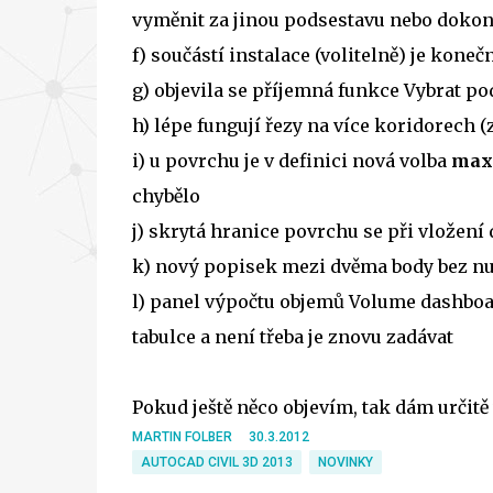
vyměnit za jinou podsestavu nebo dokonc
f) součástí instalace (volitelně) je koneč
g) objevila se příjemná funkce Vybrat p
h) lépe fungují řezy na více koridorech 
i) u povrchu je v definici nová volba
maxi
chybělo
j) skrytá hranice povrchu se při vložení
k) nový popisek mezi dvěma body bez nu
l) panel výpočtu objemů Volume dashboard
tabulce a není třeba je znovu zadávat
Pokud ještě něco objevím, tak dám určitě vě
MARTIN FOLBER
30.3.2012
AUTOCAD CIVIL 3D 2013
NOVINKY