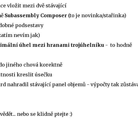
e vložit mezi dvě stávající
ně
Subassembly Composer
(to je novinka/stařinka)
odobné podsestavy
(zatím nevím jak)
mální úhel mezi hranami trojúhelníku
- to hodně
 do jiného chová korektně
tnosti kreslit úsečku
 nahradil stávající panel objemů - výpočty tak zůstáva
dět... nebo se klidně ptejte :)