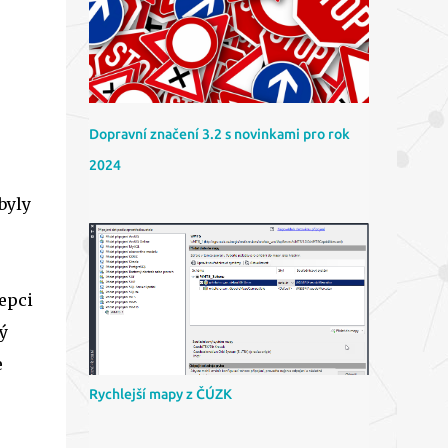
Dopravní značení 3.2 s novinkami pro rok
2024
byly
epci
ý
e
Rychlejší mapy z ČÚZK