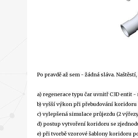
Po pravdě až sem - žádná sláva. Naštěstí,
a) regenerace typu čar uvnitř C3D entit -
b) vyšší výkon při přebudování koridor
c) vylepšená simulace průjezdu (2 výřez
d) postup vytvoření koridoru se zjednod
e) při tvorbě vzorové šablony koridoru p