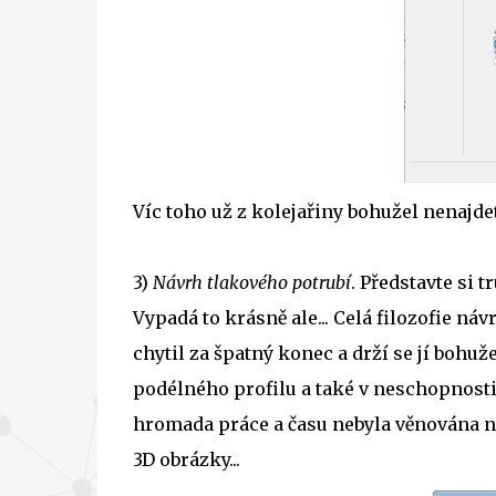
Víc toho už z kolejařiny bohužel nenajdete
3)
Návrh tlakového potrubí
. Představte si t
Vypadá to krásně ale... Celá filozofie ná
chytil za špatný konec a drží se jí bohu
podélného profilu a také v neschopnosti 
hromada práce a času nebyla věnována 
3D obrázky...