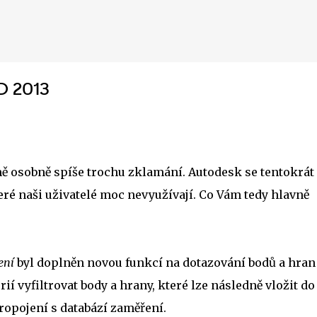
Přeskočit na hlavní obsah
D 2013
 osobně spíše trochu zklamání. Autodesk se tentokrát 
eré naši uživatelé moc nevyužívají. Co Vám tedy hlavně
ení
byl doplněn novou funkcí na dotazování bodů a hran
ií vyfiltrovat body a hrany, které lze následně vložit do
opojení s databází zaměření.