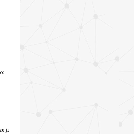
o:
e ji