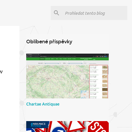
Oblíbené příspěvky
v
Chartae Antiquae