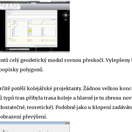
tantů celý geodetický modul rovnou přeskočí. Vylepšeny 
 popisky polygonů.
rčitě potěší kolejářské projektanty. Žádnou velkou konc
ů typů tras přibyla trasa koleje a hlavně je tu zbrusu nov
dostatečné, teoretické). Podobně jako u klopení zadávát
zobrazení převýšení.