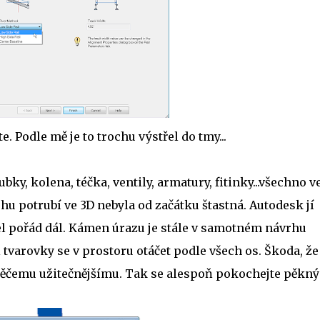
. Podle mě je to trochu výstřel do tmy...
rubky, kolena, téčka, ventily, armatury, fitinky...všechno ve
vrhu potrubí ve 3D nebyla od začátku štastná. Autodesk jí
žel pořád dál. Kámen úrazu je stále v samotném návrhu
tvarovky se v prostoru otáčet podle všech os. Škoda, že
něčemu užitečnějšímu. Tak se alespoň pokochejte pěkn