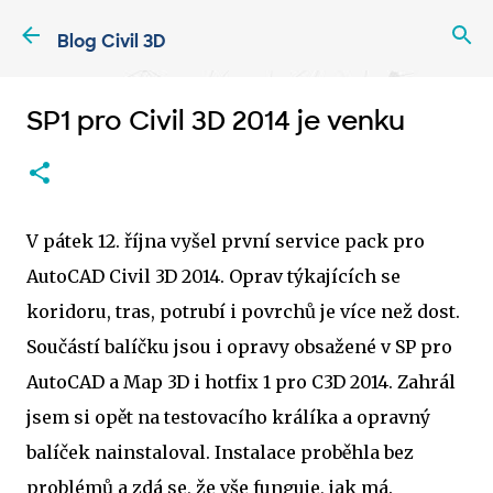
Přeskočit na hlavní obsah
Blog Civil 3D
SP1 pro Civil 3D 2014 je venku
V pátek 12. října vyšel první service pack pro
AutoCAD Civil 3D 2014. Oprav týkajících se
koridoru, tras, potrubí i povrchů je více než dost.
Součástí balíčku jsou i opravy obsažené v SP pro
AutoCAD a Map 3D i hotfix 1 pro C3D 2014. Zahrál
jsem si opět na testovacího králíka a opravný
balíček nainstaloval. Instalace proběhla bez
problémů a zdá se, že vše funguje, jak má.