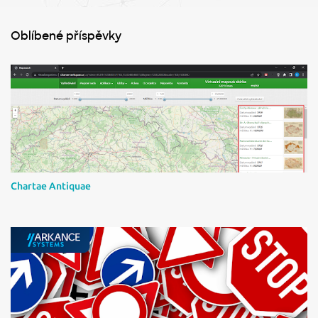
n
t
Oblíbené příspěvky
á
ř
e
Chartae Antiquae