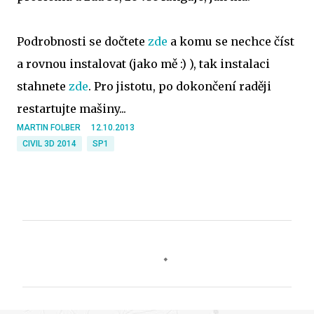
Podrobnosti se dočtete
zde
a komu se nechce číst
a rovnou instalovat (jako mě :) ), tak instalaci
stahnete
zde
. Pro jistotu, po dokončení raději
restartujte mašiny...
MARTIN FOLBER
12.10.2013
CIVIL 3D 2014
SP1
K
o
m
e