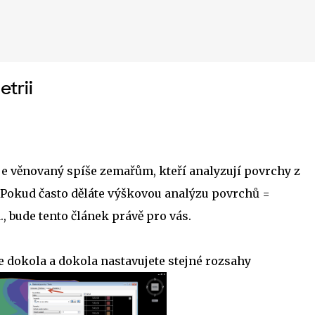
Přeskočit na hlavní obsah
trii
je věnovaný spíše zemařům, kteří analyzují povrchy z
. Pokud často děláte výškovou analýzu povrchů =
, bude tento článek právě pro vás.
e dokola a dokola nastavujete stejné rozsahy