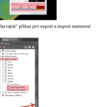
ochu tajný" příkaz pro export a import nastavení