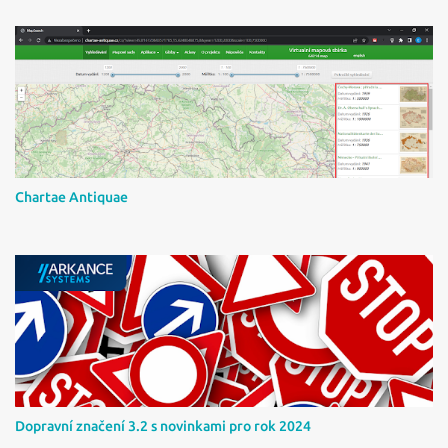
á
ř
e
Chartae Antiquae
Dopravní značení 3.2 s novinkami pro rok 2024