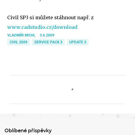
Civil SP3 si můžete stáhnout např. z
www.cadstudio.cz/download
VLADIMÍR MICHL
3.6.2009
CIVIL 2009
SERVICE PACK 3
UPDATE 3
K
o
m
e
n
t
Oblíbené příspěvky