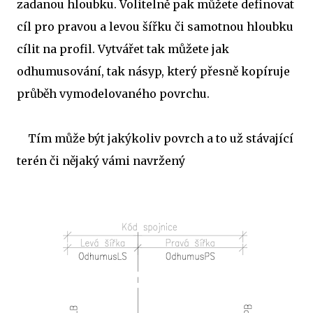
zadanou hloubku. Volitelně pak můžete definovat
cíl pro pravou a levou šířku či samotnou hloubku
cílit na profil. Vytvářet tak můžete jak
odhumusování, tak násyp, který přesně kopíruje
průběh vymodelovaného povrchu.
Tím může být jakýkoliv povrch a to už stávající
terén či nějaký vámi navržený