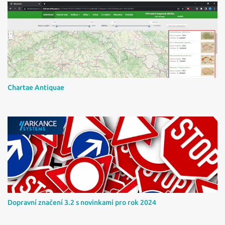
ř
e
Chartae Antiquae
Dopravní značení 3.2 s novinkami pro rok 2024