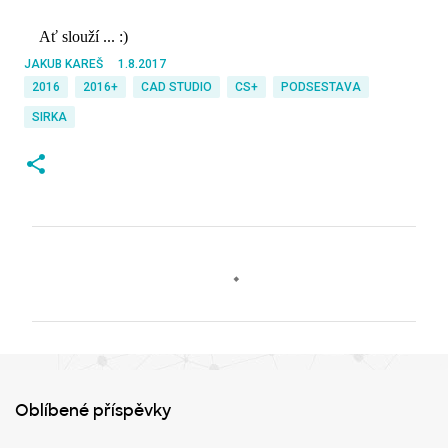
Ať slouží ... :)
JAKUB KAREŠ
1.8.2017
2016
2016+
CAD STUDIO
CS+
PODSESTAVA
SIRKA
K
o
m
e
n
t
Oblíbené příspěvky
á