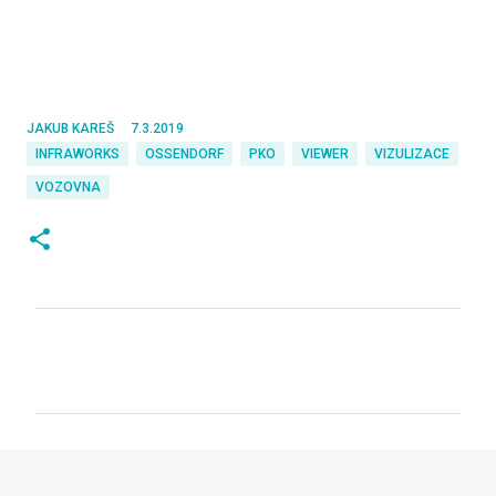
JAKUB KAREŠ
7.3.2019
INFRAWORKS
OSSENDORF
PKO
VIEWER
VIZULIZACE
VOZOVNA
K
o
m
e
n