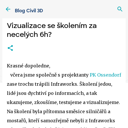
Přeskočit na hlavní obsah
Blog Civil 3D
Vizualizace se školením za
necelých 6h?
Krasné dopoledne,
včera jsme společně s projektanty
PK Ossendorf
zase trochu trápili Infraworks. Školení jedou,
lidé jsou dychtiví po informacích, a tak
ukazujeme, zkoušíme, testujeme a vizualizujeme.
Na školení byla přítomna směsice silničářů a
mostařů, kteří samozřejmě nebyli z Infraworks