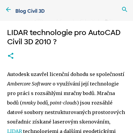
Přeskočit na hlavní obsah
Blog Civil 3D
LIDAR technologie pro AutoCAD
Civil 3D 2010 ?
Autodesk uzavřel licenční dohodu se společností
Ambercore Software
o využívání její technologie
pro práci s rozsáhlými mračny bodů. Mračna
bodů (
mraky bodů, point-clouds
) jsou rozsáhlé
datové soubory nestrukturovaných prostorových
souřadnic získané laserovým skenováním,
LIDAR
technologiemi a dalšími geodetickými