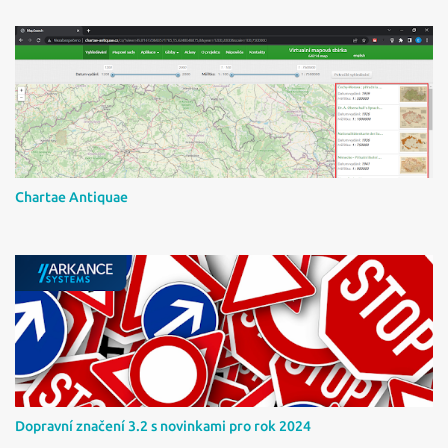
á
ř
e
Chartae Antiquae
Dopravní značení 3.2 s novinkami pro rok 2024