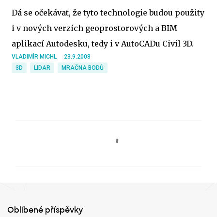
Dá se očekávat, že tyto technologie budou použity
i v nových verzích geoprostorových a BIM
aplikací Autodesku, tedy i v AutoCADu Civil 3D.
VLADIMÍR MICHL
23.9.2008
3D
LIDAR
MRAČNA BODŮ
K
o
m
e
n
t
Oblíbené příspěvky