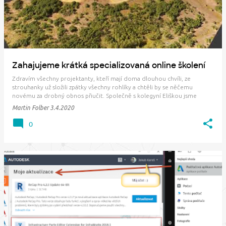
Zahajujeme krátká specializovaná online školení
Zdravím všechny projektanty, kteří mají doma dlouhou chvíli, ze
strouhanky už složili zpátky všechny rohlíky a chtěli by se něčemu
novému za drobný obnos přiučit. Společně s kolegyní Eliškou jsme
připravili zatím první dvě témata, která nám připadají zajímavá a na něž
Martin Folber
3.4.2020
se často ptáte... První téma…
0