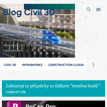
Přeskočit na hlavní obsah
Blog Civil 3D
Blog společnosti ARKANCE
věnovaný BIM aplikacím Autodesk
pro navrhování infrastrukturních a
liniových staveb, především
Autodesk Civil 3D a jeho
nadstavbám.
CIVIL 3D
INFRAWORKS
CONSTRUCTION CLOUD
Zobrazují se příspěvky se štítkem
mračna bodů
ZOBRAZIT VŠE