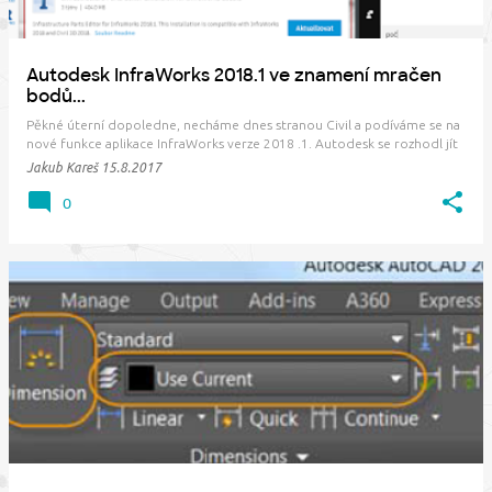
Autodesk InfraWorks 2018.1 ve znamení mračen
bodů...
Pěkné úterní dopoledne, necháme dnes stranou Civil a podíváme se na
nové funkce aplikace InfraWorks verze 2018 .1. Autodesk se rozhodl jít
cestou častějších velkých aktualizací, a tak si po necelých 3 měsících
Jakub Kareš
15.8.2017
můžete v rámci subscription dopřát nové vychytávky. Pro ty, kteří
ještě nejsou p…
0