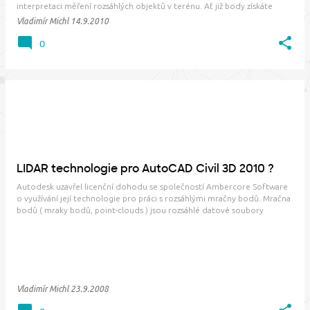
interpretaci měření rozsáhlých objektů v terénu. Ať již body získáte
přímým laserovým skenováním nebo třeba analýzou série fotografií
Vladimír Michl
14.9.2010
scény pomocí nástroje Autodesk PhotoFly . Rodina AutoCADu
podporuje přímý import mračna milionů bodů již od …
0
LIDAR technologie pro AutoCAD Civil 3D 2010 ?
Autodesk uzavřel licenční dohodu se společností Ambercore Software
o využívání její technologie pro práci s rozsáhlými mračny bodů. Mračna
bodů ( mraky bodů, point-clouds ) jsou rozsáhlé datové soubory
nestrukturovaných prostorových souřadnic získané laserovým
skenováním, LIDAR technologiemi a da…
Vladimír Michl
23.9.2008