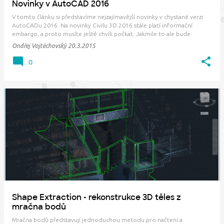
Novinky v AutoCAD 2016
V tomto článku si představíme nejzajímavější novinky v chystané verzi
AutoCADu 2016. Na novinky Civilu 3D 2016 stále platí informační
embargo, a proto musíte ještě chvíli počkat. Jakmile to ale bude
možné, tak o nich budeme zde na blogu informovat. Kótování Kótování
Ondřej Vojtěchovský
20.3.2015
doznalo poměrně velkých vy…
0
Shape Extraction - rekonstrukce 3D těles z
mračna bodů
Mračna bodů představují jednoduchou metodu pro načtení a