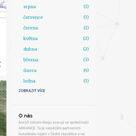
1
srpna
1
července
1
června
2
května
2
dubna
3
března
4
února
1
ledna
ZOBRAZIT VÍCE
21
2024
1
prosince
2
října
O nás
Autoři tohoto blogu pracují ve společnosti
1
září
ARKANCE. Ta je největším partnerem
3
srpna
Autodesku nejen v České republice a na