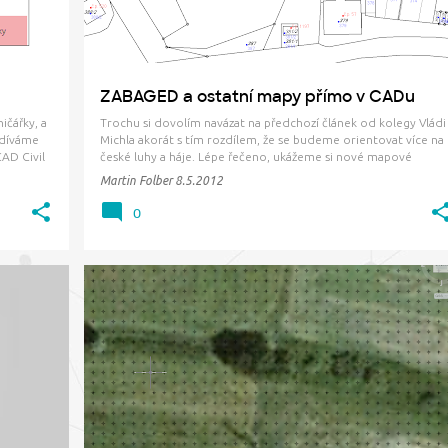
ZABAGED a ostatní mapy přímo v CADu
ičářky, a
Trochu si dovolím navázat na předchozí článek od kolegy Vládi
odíváme
Michla akorát s tím rozdílem, že se budeme orientovat více na
AD Civil
české luhy a háje. Lépe řečeno, ukážeme si nové mapové
zobrazí
datové zdroje, které byly před nějakou dobou uvolněny pro
Martin Folber
8.5.2012
veřejnost. Uživatelé, kteří pečlivě sledují, co se děje na…
0
O
DEPRESE
HRANICE
POVODÍ
POVRCH
+