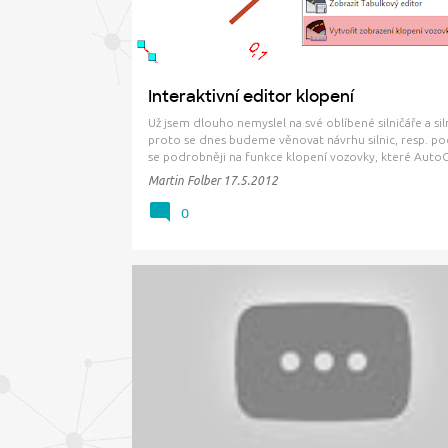
Interaktivní editor klopení
Už jsem dlouho nemyslel na své oblíbené silničáře a siln
proto se dnes budeme věnovat návrhu silnic, resp. p
se podrobněji na funkce klopení vozovky, které AutoC
3D nabízí. Pokud vybereme trasu, ribbon automaticky 
Martin Folber
17.5.2012
příkazy pro návrh klopení. Víte dobře, že si o t…
0
BING MAPS
FDO
GOOGLE EARTH
ORTOFOT
ORTOFOTOMAPY
WMS