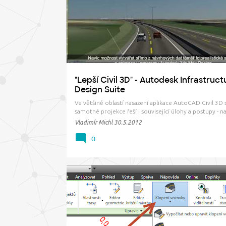
ř
INFRASTRUCTURE DESIGN SUITE
VIDEO
í
s
p
ě
v
"Lepší Civil 3D" - Autodesk Infrastruct
k
Design Suite
y
Ve většině oblastí nasazení aplikace AutoCAD Civil 3D
samotné projekce řeší i související úlohy a postupy - na
úvodní prezentace variant projektu, koordinace podk
Vladimír Michl
30.5.2012
subdodavatelů stavby, zpracování rastrových podkladů
vizualizace, atd. Pro tyto účely může být výhodné vyu
0
GRAF
KLOPENÍ
SCHÉMA
TRASA
ZOBRAZENÍ KLOPENÍ VOZOVKY