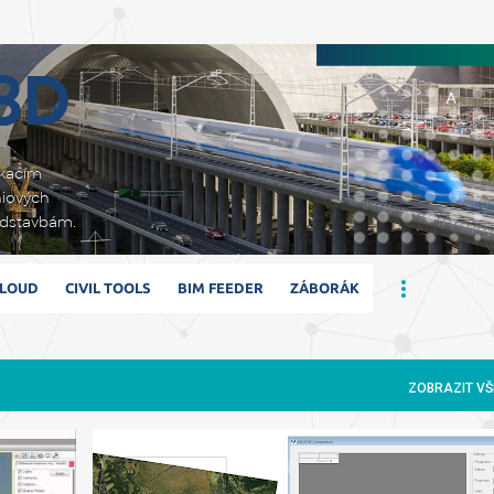
Přeskočit na hlavní obsah
 3D
ikacím
niových
adstavbám.
CLOUD
CIVIL TOOLS
BIM FEEDER
ZÁBORÁK
ZOBRAZIT VŠ
ECW
MAPY
ORTOFOTOMAPY
RASTR