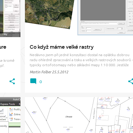
+
ure
Co když máme velké rastry
Nedávno jsem při jedné konzultaci dostal na oplátku dobrou
radu ohledně zpracování a tisku a velkých rastrových souborů -
 se kromě
typicky ortofotomapy nebo základní mapy 1:10 000. Jestliže
př.
řešíme podkladovou mapu pro delší liniovou stavbu, většinou
ladů
Martin Folber
25.5.2012
se setkáváme s formátem TIFF, CIT (řeší náš CITin ) nebo J…
, GIS, 3D
žit…
0
+
ČÚZK
GEOPORTÁL
MAPY
ORTOFOTO
WMS
ZABAGED
+