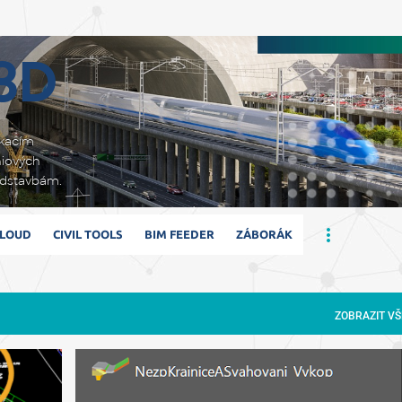
Přeskočit na hlavní obsah
 3D
ikacím
niových
adstavbám.
CLOUD
CIVIL TOOLS
BIM FEEDER
ZÁBORÁK
ZOBRAZIT VŠ
ČESKÉ PODSESTAVY
PODSESTAVA
+