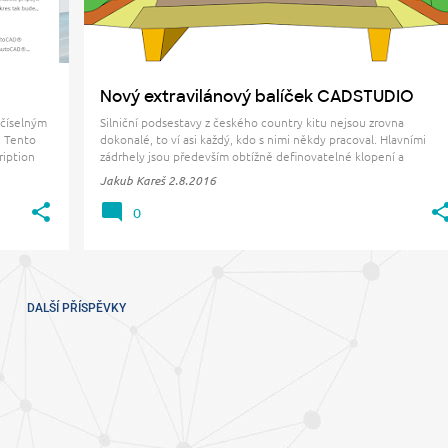
Nový extravilánový balíček CADSTUDIO
 číselným
Silniční podsestavy z českého country kitu nejsou zrovna
. Tento
dokonalé, to ví asi každý, kdo s nimi někdy pracoval. Hlavními
ription
zádrhely jsou především obtížně definovatelné klopení a
odesk
problematická nezpevněná krajnice se špatně naprogramovaný
Jakub Kareš
2.8.2016
rozhodováním pro tvorbu výkopu či násypu (mizející svahování,
r…
0
DALŠÍ PŘÍSPĚVKY