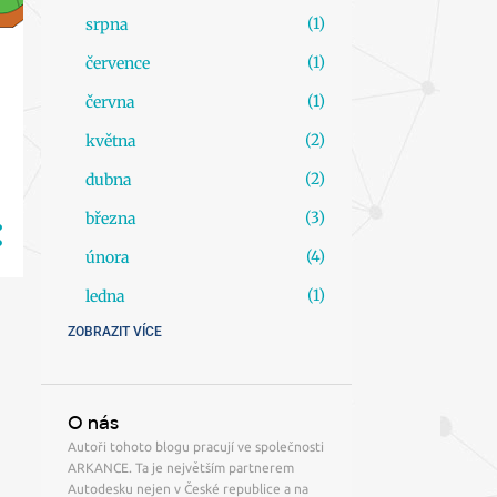
1
srpna
1
července
1
června
2
května
2
dubna
m
3
března
4
února
1
ledna
ZOBRAZIT VÍCE
21
2024
1
prosince
2
října
O nás
Autoři tohoto blogu pracují ve společnosti
1
září
ARKANCE. Ta je největším partnerem
3
srpna
Autodesku nejen v České republice a na