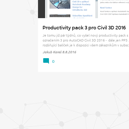
Productivity pack 3 pro Civil 3D 2016
Je tomu již pár týdnů, co vyšel nový productivity pack s
označením 3 pro AutoCAD Civil 3D 2016 - dále jen PP3 
rozšiřující balíček je k dispozici všem zákazníkům v subsc
programu a je možné ho stáhnout přes váš účet na Aut
Jakub Kareš
8.8.2016
Accounts u příslušného produktu v záložce "…
0