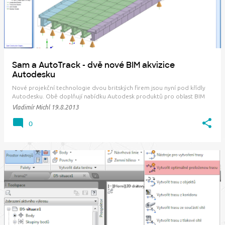
Sam a AutoTrack - dvě nové BIM akvizice
Autodesku
Nové projekční technologie dvou britských firem jsou nyní pod křídly
Autodesku. Obě doplňují nabídku Autodesk produktů pro oblast BIM
navrhování dopravních staveb. První akvizicí jsou aplikace Sam
Vladimír Michl
19.8.2013
společnosti Bestech Systems Limited - nástroje pro navrhování, analýzu
a výpočet zatížení malých a…
0