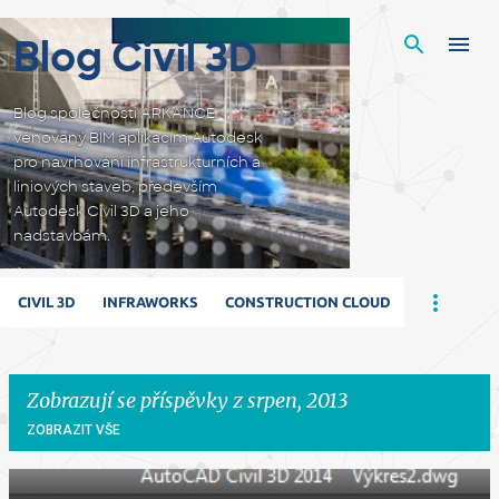
Přeskočit na hlavní obsah
Blog Civil 3D
Blog společnosti ARKANCE
věnovaný BIM aplikacím Autodesk
pro navrhování infrastrukturních a
liniových staveb, především
Autodesk Civil 3D a jeho
nadstavbám.
CIVIL 3D
INFRAWORKS
CONSTRUCTION CLOUD
Zobrazují se příspěvky z srpen, 2013
ZOBRAZIT VŠE