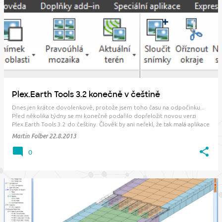
P
ř
í
s
p
ě
v
Plex.Earth Tools 3.2 konečně v češtině
k
Dnes jen krátce dovolenkově, protože jsem toho času na odpočinku...
y
Před několika týdny se mi konečně podařilo dopřeložit novou verzi
Plex.Earth Tools 3.2 do češtiny. Člověk by ani neřekl, že tak malá aplikace
obsahuje více než 1500 položek k překladu, takže jsem si pěkně
Martin Folber
22.8.2013
"prosfištěl anglická…
0