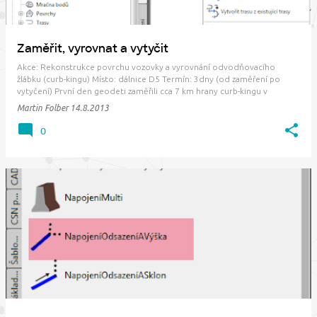
Zaměřit, vyrovnat a vytyčit
Akce: Rekonstrukce povrchu vozovky a vyrovnání odvodňovacího
žlábku (curb-kingu) Místo: dálnice D5 Termín: 3dny (od zaměření po
vytyčení) První den geodeti zaměřili cca 7 km hrany curb-kingu v
profilech á 20m. Druhý den jsme data zpracovali v C3D 2014, nechali
Martin Folber
14.8.2013
proložit optimální trasu, niveletu…
0