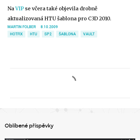
Na
VIP
se včera také objevila drobně
aktualizovaná HTU šablona pro C3D 2010.
MARTIN FOLBER
8.10.2009
HOTFIX
HTU
SP2
ŠABLONA
VAULT
K
o
m
e
n
t
Oblíbené příspěvky
á
ř