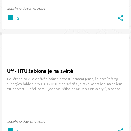
Martin Folber
8.10.2009
0
Uff - HTU šablona je na světě
Po létech cviku a odříkání Vám s hrdostí oznamujeme, že první z řady
slíbených šablon pro C3D 2010 je na světě a je také ke stažení na našem
VIP serveru . Začal jsem u jednoduššího oboru z hlediska stylů, a proto
budou mít radost zatím HTUčkáři (pro neznalé projektanti Hrubých
Terénních Úprav). Nej…
Martin Folber
30.9.2009