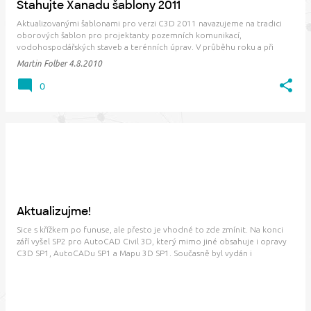
Stahujte Xanadu šablony 2011
Aktualizovanými šablonami pro verzi C3D 2011 navazujeme na tradici
oborových šablon pro projektanty pozemních komunikací,
vodohospodářských staveb a terénních úprav. V průběhu roku a při
školeních se objevily nějaké návrhy, které jsem se snažil, pokud to bylo
Martin Folber
4.8.2010
možné, do šablon zapracovat. Pojďme se …
0
Aktualizujme!
Sice s křížkem po funuse, ale přesto je vhodné to zde zmínit. Na konci
září vyšel SP2 pro AutoCAD Civil 3D, který mimo jiné obsahuje i opravy
C3D SP1, AutoCADu SP1 a Mapu 3D SP1. Současně byl vydán i
urychlovací patch pro Vault. SP2 je ke stažení zde a horká fixa pro Vault
zde . Na VIP se včera …