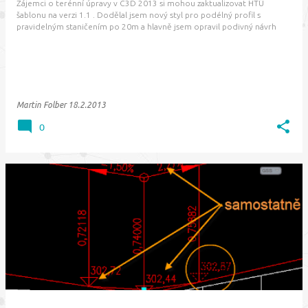
Zájemci o terénní úpravy v C3D 2013 si mohou zaktualizovat HTÚ
šablonu na verzi 1.1 . Dodělal jsem nový styl pro podélný profil s
pravidelným staničením po 20m a hlavně jsem opravil podivný návrh
tlakových sítí. Víte dobře, že jsem k celé potrubařině v C3D trochu
skeptický, ale když už to tam je...
Martin Folber
18.2.2013
0