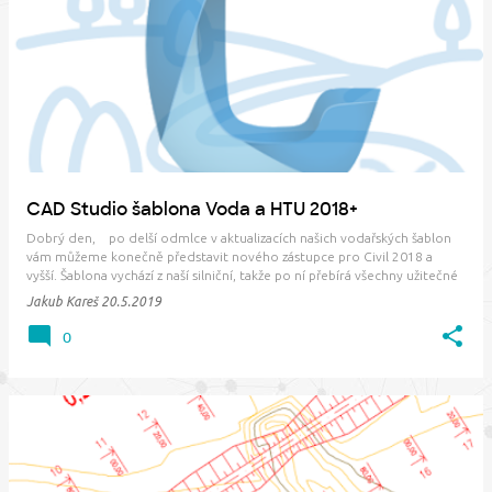
P
ř
í
s
p
ě
v
CAD Studio šablona Voda a HTU 2018+
k
Dobrý den, po delší odmlce v aktualizacích našich vodařských šablon
y
vám můžeme konečně představit nového zástupce pro Civil 2018 a
vyšší. Šablona vychází z naší silniční, takže po ní přebírá všechny užitečné
funkce, které byste mohli ocenit, především pak přizpůsobenou velikost
Jakub Kareš
20.5.2019
popisků v příčný…
0