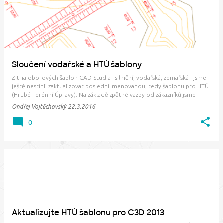
Sloučení vodařské a HTÚ šablony
Z tria oborových šablon CAD Studia - silniční, vodařská, zemařská - jsme
ještě nestihli zaktualizovat poslední jmenovanou, tedy šablonu pro HTÚ
(Hrubé Terénní Úpravy). Na základě zpětné vazby od zákazníků jsme
postupně dospěli k závěru, že tuto šablonu již nebudeme nabízet
Ondřej Vojtěchovský
22.3.2016
samostatně, ale stane se …
0
Aktualizujte HTÚ šablonu pro C3D 2013