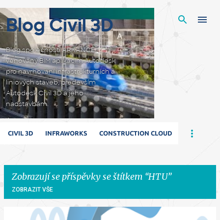
Přeskočit na hlavní obsah
Blog Civil 3D
Blog společnosti ARKANCE
věnovaný BIM aplikacím Autodesk
pro navrhování infrastrukturních a
liniových staveb, především
Autodesk Civil 3D a jeho
nadstavbám.
CIVIL 3D
INFRAWORKS
CONSTRUCTION CLOUD
Zobrazují se příspěvky se štítkem
HTU
ZOBRAZIT VŠE