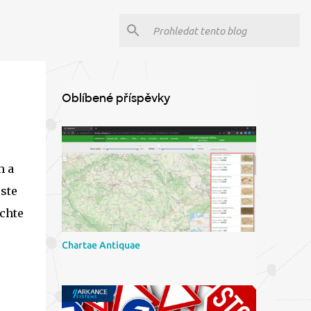
Oblíbené příspěvky
m a
ste
echte
Chartae Antiquae