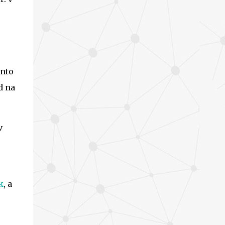
ento
d na
v
k
, a