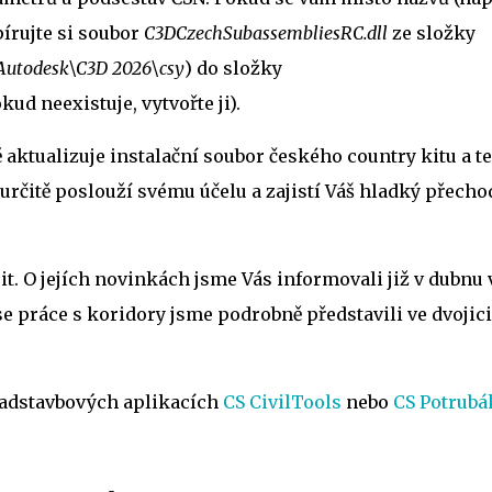
pírujte si soubor
C3DCzechSubassembliesRC.dll
ze složky
Autodesk\C3D 2026\csy
) do složky
kud neexistuje, vytvořte ji).
ě aktualizuje instalační soubor českého country kitu a t
 určitě poslouží svému účelu a zajistí Váš hladký přecho
jit. O jejích novinkách jsme Vás informovali již v dubnu 
se práce s koridory jsme podrobně představili ve dvojici
nadstavbových aplikacích
CS CivilTools
nebo
CS Potrubá