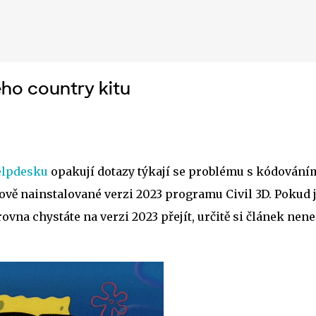
Přeskočit na hlavní obsah
ého country kitu
lpdesku
opakují dotazy týkají se problému s kódování
ově nainstalované verzi 2023 programu Civil 3D. Pokud j
ovna chystáte na verzi 2023 přejít, určitě si článek nen