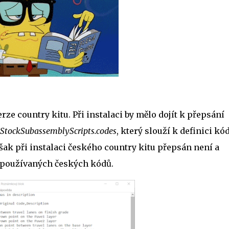
rze country kitu. Při instalaci by mělo dojít k přepsání
StockSubassemblyScripts.codes
, který slouží k definici kó
šak při instalaci českého country kitu přepsán není a
 používaných českých kódů.