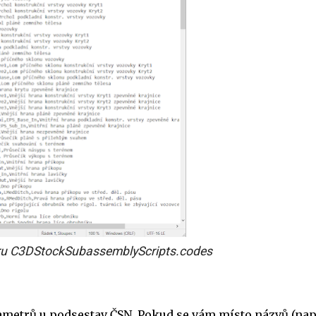
ru C3DStockSubassemblyScripts.codes
metrů u podsestav ČSN. Pokud se vám místo názvů (např