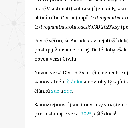
okně Vlastnosti) zobrazují jen kódy, zko
aktuálního Civilu (např.
C:\ProgramData\
C:\ProgramData\Autodesk\C3D 2023\csy
(po
Pevně věřím, že Autodesk v nejbližší dob
postup již nebude nutný. Do té doby však
novou verzi Civilu.
Novou verzi Civil 3D si určitě nenechte u
samostatném
článku
a novinky týkající 
článků
zde
a
zde
.
Samozřejmostí jsou i novinky v našich 
proto stahujte verzi
2023
ještě dnes!