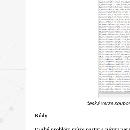
česká verze soubo
Kódy
Druhý problém může nastat s názvy para