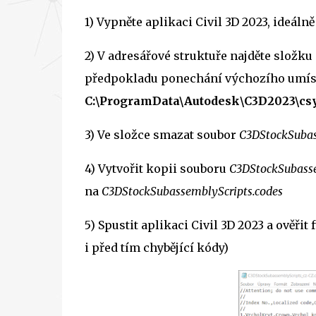
1) Vypněte aplikaci Civil 3D 2023, ideáln
2) V adresářové struktuře najděte složku
předpokladu
ponechání výchozího umístěn
C:\ProgramData\Autodesk\C3D2023\cs
3) Ve složce smazat soubor
C3DStockSubas
4) Vytvořit kopii souboru
C3DStockSubasse
na
C3DStockSubassemblyScripts.codes
5) Spustit aplikaci Civil 3D 2023 a ověři
i před tím chybějící kódy)