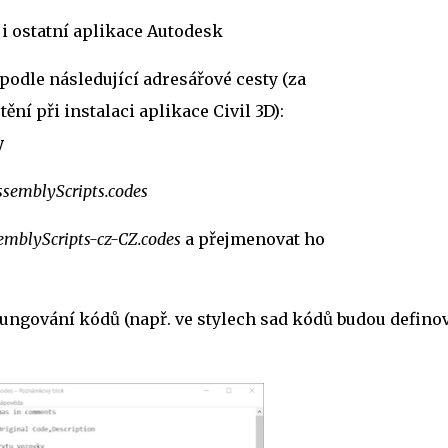
ě i ostatní aplikace Autodesk
 podle následující adresářové cesty (za
í při instalaci aplikace Civil 3D):
y
semblyScripts.codes
mblyScripts-cz-CZ.codes
a přejmenovat ho
t fungování kódů (např. ve stylech sad kódů budou
defino