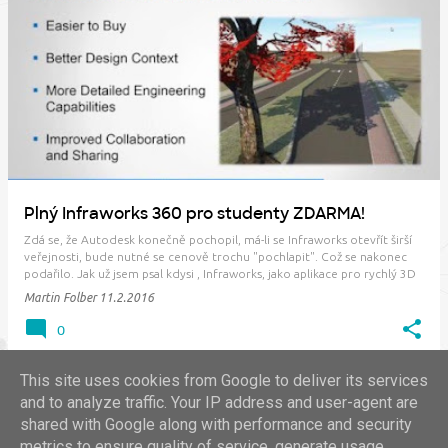
P
ř
í
s
p
ě
v
Plný Infraworks 360 pro studenty ZDARMA!
k
Zdá se, že Autodesk konečně pochopil, má-li se Infraworks otevřít širší
y
veřejnosti, bude nutné se cenově trochu "pochlapit". Což se nakonec
podařilo. Jak už jsem psal kdysi , Infraworks, jako aplikace pro rychlý 3D
návrh s variantami pro projekty v extravilánu, se v současné době
Martin Folber
11.2.2016
dodává v…
0
This site uses cookies from Google to deliver its services
and to analyze traffic. Your IP address and user-agent are
shared with Google along with performance and security
DALŠÍ PŘÍSPĚVKY
metrics to ensure quality of service, generate usage