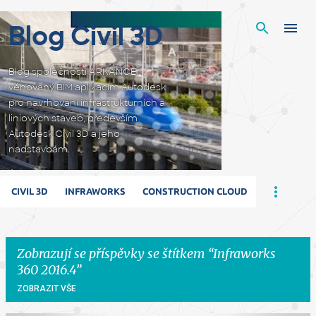
Přeskočit na hlavní obsah
Blog Civil 3D
Blog společnosti ARKANCE
věnovaný BIM aplikacím Autodesk
pro navrhování infrastrukturních a
liniových staveb, především
Autodesk Civil 3D a jeho
nadstavbám.
CIVIL 3D
INFRAWORKS
CONSTRUCTION CLOUD
Zobrazují se příspěvky se štítkem
Infraworks
360 2016.4
ZOBRAZIT VŠE