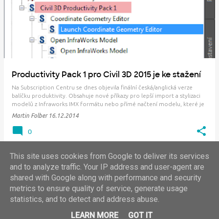
Productivity Pack 1 pro Civil 3D 2015 je ke stažení
Na Subscription Centru se dnes objevila finální česká/anglická verze
balíčku produktivity. Obsahuje nové příkazy pro lepší import a stylizaci
modelů z Infraworks IMX formátu nebo přímé načtení modelu, které je
ale bohužel podporováno až v beta verzi Infraworks 2015.3. Pro
Martin Folber
16.12.2014
geodety byl zaveden nový …
0
This site uses cookies from Google to deliver its services
and to analyze traffic. Your IP address and user-agent are
shared with Google along with performance and security
DALŠÍ PŘÍSPĚVKY
metrics to ensure quality of service, generate usage
statistics, and to detect and address abuse.
©2024, ARKANCE CZ+SK -- info.cz(at)arkance.world -- tel. 910 970 111
LEARN MORE
GOT IT