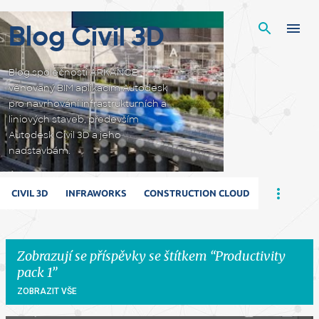
Přeskočit na hlavní obsah
Blog Civil 3D
Blog společnosti ARKANCE
věnovaný BIM aplikacím Autodesk
pro navrhování infrastrukturních a
liniových staveb, především
Autodesk Civil 3D a jeho
nadstavbám.
CIVIL 3D
INFRAWORKS
CONSTRUCTION CLOUD
Zobrazují se příspěvky se štítkem
Productivity
pack 1
ZOBRAZIT VŠE