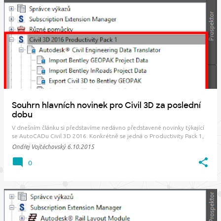
P
ř
í
s
p
ě
v
Souhrn hlavních novinek pro Civil 3D za poslední
k
dobu
y
V dnešním článku si představíme nedávno představené novinky týkající
se AutoCADu Civil 3D 2016. Konkrétně se jedná o Productivity Pack 1,
Transportation Extension a Service Pack 1 pro AutoCAD. Service pack 1
Ondřej Vojtěchovský
6.10.2015
pro AutoCAD 2016 Na konci září byl vydán jednotný Service Pack 1 pro
AutoCAD 2016 a prod…
0