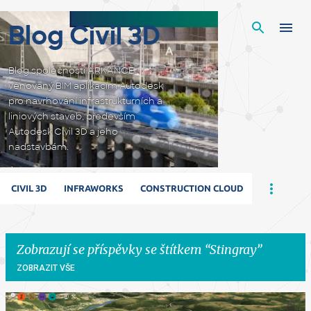
Přeskočit na hlavní obsah
Blog Civil 3D
Blog společnosti ARKANCE
věnovaný BIM aplikacím Autodesk
pro navrhování infrastrukturních a
liniových staveb, především
Autodesk Civil 3D a jeho
nadstavbám.
CIVIL 3D
INFRAWORKS
CONSTRUCTION CLOUD
Zobrazují se příspěvky se štítkem
Stingray
ZOBRAZIT VŠE