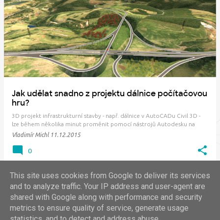
P
ř
í
s
p
ě
v
Jak udělat snadno z projektu dálnice počítačovou
k
hru?
y
3D projekt infrastrukturní stavby - např. dálnice v AutoCADu Civil 3D -
lze během několika minut proměnit pomocí nástrojů Autodesku na
interaktivní počítačovou videohru. Co k tomu potřebujete? Sadu
Vladimír Michl
11.12.2015
Autodesk Infrastructure Design Premium nebo Ultimate (popř. 3ds
Max) - viz Autodesk InfraWorks 360…
0
This site uses cookies from Google to deliver its services
and to analyze traffic. Your IP address and user-agent are
shared with Google along with performance and security
DALŠÍ PŘÍSPĚVKY
metrics to ensure quality of service, generate usage
statistics, and to detect and address abuse.