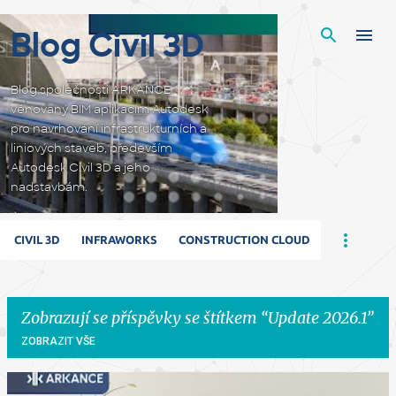
Přeskočit na hlavní obsah
Blog Civil 3D
Blog společnosti ARKANCE
věnovaný BIM aplikacím Autodesk
pro navrhování infrastrukturních a
liniových staveb, především
Autodesk Civil 3D a jeho
nadstavbám.
CIVIL 3D
INFRAWORKS
CONSTRUCTION CLOUD
Zobrazují se příspěvky se štítkem
Update 2026.1
ZOBRAZIT VŠE