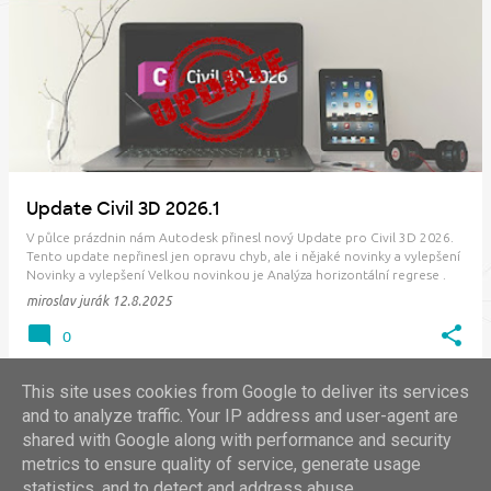
P
ř
í
s
p
ě
v
Update Civil 3D 2026.1
k
V půlce prázdnin nám Autodesk přinesl nový Update pro Civil 3D 2026.
y
Tento update nepřinesl jen opravu chyb, ale i nějaké novinky a vylepšení
Novinky a vylepšení Velkou novinkou je Analýza horizontální regrese .
Ta slouží k vytvoření optimalizované trasy pro lineární infrastrukturu na
miroslav jurák
12.8.2025
základě nam…
0
This site uses cookies from Google to deliver its services
and to analyze traffic. Your IP address and user-agent are
shared with Google along with performance and security
DALŠÍ PŘÍSPĚVKY
metrics to ensure quality of service, generate usage
statistics, and to detect and address abuse.