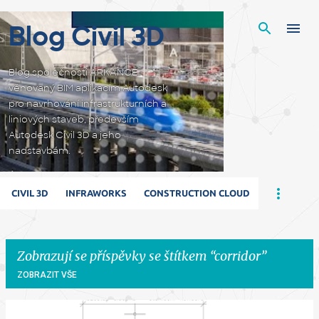
Přeskočit na hlavní obsah
Blog Civil 3D
Blog společnosti ARKANCE
věnovaný BIM aplikacím Autodesk
pro navrhování infrastrukturních a
liniových staveb, především
Autodesk Civil 3D a jeho
nadstavbám.
CIVIL 3D
INFRAWORKS
CONSTRUCTION CLOUD
Zobrazují se příspěvky se štítkem
corridor
ZOBRAZIT VŠE