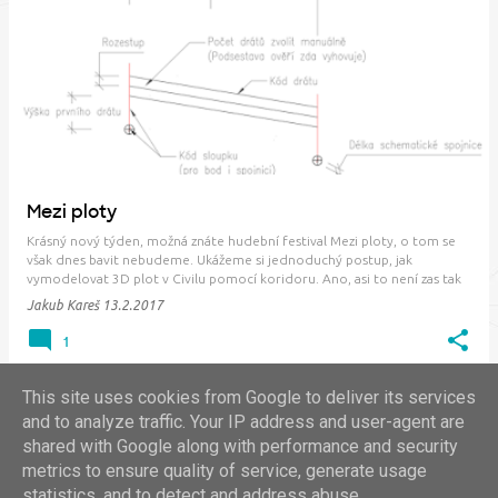
P
ř
í
s
p
ě
v
Mezi ploty
k
Krásný nový týden, možná znáte hudební festival Mezi ploty, o tom se
y
však dnes bavit nebudeme. Ukážeme si jednoduchý postup, jak
vymodelovat 3D plot v Civilu pomocí koridoru. Ano, asi to není zas tak
častý problém projektantů, ale proč si to neukázat, když je to tak
Jakub Kareš
13.2.2017
jednoduché. Navíc si opět můžet…
1
This site uses cookies from Google to deliver its services
and to analyze traffic. Your IP address and user-agent are
shared with Google along with performance and security
DALŠÍ PŘÍSPĚVKY
metrics to ensure quality of service, generate usage
statistics, and to detect and address abuse.