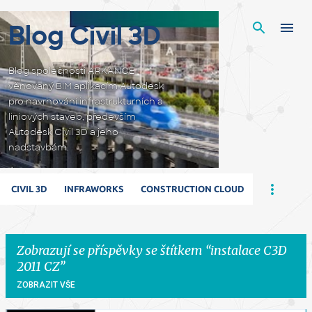
Přeskočit na hlavní obsah
Blog Civil 3D
Blog společnosti ARKANCE
věnovaný BIM aplikacím Autodesk
pro navrhování infrastrukturních a
liniových staveb, především
Autodesk Civil 3D a jeho
nadstavbám.
CIVIL 3D
INFRAWORKS
CONSTRUCTION CLOUD
Zobrazují se příspěvky se štítkem
instalace C3D
2011 CZ
ZOBRAZIT VŠE