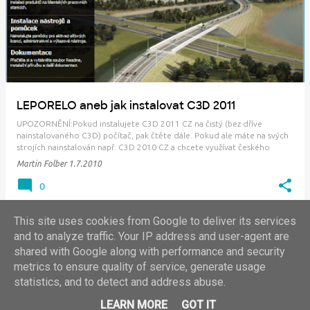
LEPORELO aneb jak instalovat C3D 2011
UPOZORNĚNÍ:Pokud instalujete C3D 2011 CZ na čistý (bez dříve
nainstalovaného C3D) počítač, pak čtěte dále. Pokud ale máte na svých
strojích nainstalován např. C3D 2010 CZ a chcete využívat českého
Country Kitu, pak s instalací prosím ještě vydržte. Je potřeba dořešit
Martin Folber
1.7.2010
ještě některé záležitosti s ins…
0
This site uses cookies from Google to deliver its services
and to analyze traffic. Your IP address and user-agent are
shared with Google along with performance and security
DALŠÍ PŘÍSPĚVKY
metrics to ensure quality of service, generate usage
statistics, and to detect and address abuse.
©2024, ARKANCE CZ+SK -- info.cz(at)arkance.world -- tel. 910 970 111
LEARN MORE
GOT IT