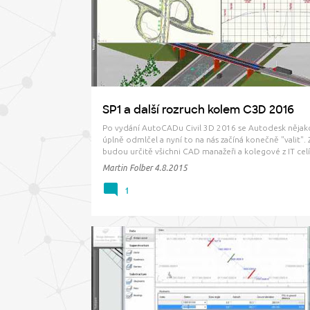
ř
LOKALIZACE
MODULY
RIVER ANALYSIS
SP1
í
s
p
ě
v
SP1 a další rozruch kolem C3D 2016
k
Po vydání AutoCADu Civil 3D 2016 se Autodesk něja
y
úplně odmlčel a nyní to na nás začíná konečně "valit".
budou určitě všichni CAD manažeři a kolegové z IT celí
odvázaní... :) Začněme opravou ne zcela lokalizovaného
Martin Folber
4.8.2015
2016, který byl distribuován v rámci kompletních b…
1
BRIDGE
C3D 2013 SP2
DGN
GEOTECHNICAL