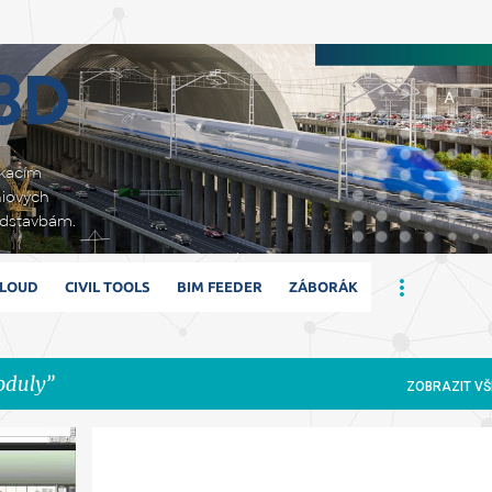
Přeskočit na hlavní obsah
 3D
ikacím
niových
adstavbám.
CLOUD
CIVIL TOOLS
BIM FEEDER
ZÁBORÁK
duly
ZOBRAZIT VŠ
CLOUD
INFRAWORKS 360
MODULY
MOSTY