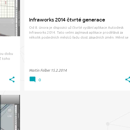
+
NOVINKY
ODVODNĚNÍ
+
Infraworks 2014 čtvrté generace
Od 8. února je dispozici už čtvrté vydání aplikace Autodesk
Infraworks 2014. Tato velmi zajímavá aplikace prodělává za
několik posledních měsíců řadu dost zásadních změn. Měnil se
název, licenční politika, uživatelské rozhranní i obsah funkcí.
Aktuální a snad už také usazený stav je následující: …
kou dobu
 Z toho
 Civilu
Martin Folber
15.2.2014
0
+
3