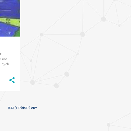
tí
o nás
á bych
ové (v
 roku
DALŠÍ PŘÍSPĚVKY