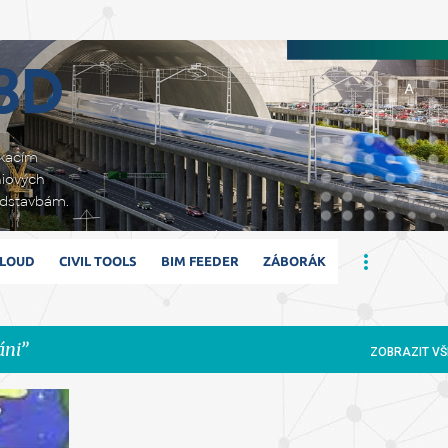
Přeskočit na hlavní obsah
 3D
ikacím
niových
adstavbám.
CLOUD
CIVIL TOOLS
BIM FEEDER
ZÁBORÁK
áni
ZOBRAZIT VŠ