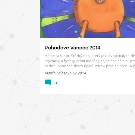
ř
í
s
p
ě
v
Pohodové Vánoce 2014!
k
Máme za sebou Štědrý den, který je u dvou malých dě
y
psychicky a fyzicky velmi náročný nejen pro ně ale i pr
rodiče. Nicméně skoro úplně zdraví jsme to přežili a j
Vám rád všem touto cestou dodatečně popřál pohod
Martin Folber
25.12.2014
rámci možností) prožití vánočních svátků a do příštího
hodně z…
0