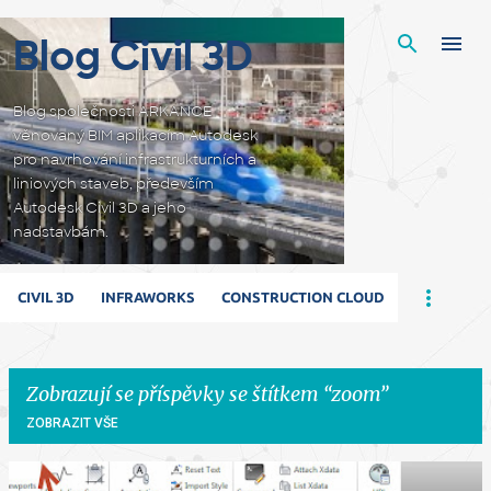
Přeskočit na hlavní obsah
Blog Civil 3D
Blog společnosti ARKANCE
věnovaný BIM aplikacím Autodesk
pro navrhování infrastrukturních a
liniových staveb, především
Autodesk Civil 3D a jeho
nadstavbám.
CIVIL 3D
INFRAWORKS
CONSTRUCTION CLOUD
Zobrazují se příspěvky se štítkem
zoom
ZOBRAZIT VŠE