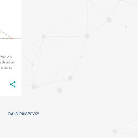
+
žíme do
šli ještě
mi dnes
 Co ale
DALŠÍ PŘÍSPĚVKY