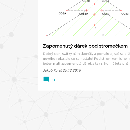
ř
ŠŤASTNÉ A VESELÉ
TVAR
í
s
p
ě
v
Zapomenutý dárek pod stromečkem
k
Dobrý den, svátky nám skončily a pomalu a jistě se blí
y
nového roku, ale co se nestalo! Pod stromkem jsme na
jeden malý zapomenutý dárek a tak si ho můžete s ná
rozbalit. Jedná se o novou podsestavu s názvem TVAR.
Jakub Kareš
25.12.2016
dokáže? Plno uživatelů Civil 3D si oblíbilo všeo…
0