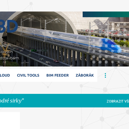
Přeskočit na hlavní obsah
 3D
ikacím
niových
adstavbám.
CLOUD
CIVIL TOOLS
BIM FEEDER
ZÁBORÁK
dré sirky
ZOBRAZIT VŠ