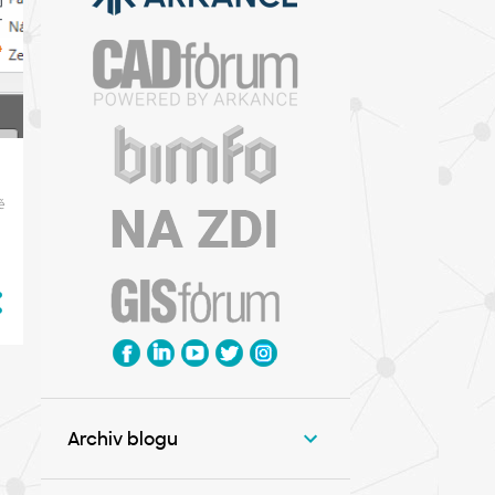
ě
é
Archiv blogu