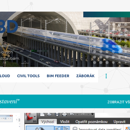
Přeskočit na hlavní obsah
 3D
ikacím
niových
adstavbám.
CLOUD
CIVIL TOOLS
BIM FEEDER
ZÁBORÁK
stavení
ZOBRAZIT VŠ
NASTAVENÍ
STANIČENÍ
STOPY PŘÍČNÝCH ŘEZŮ