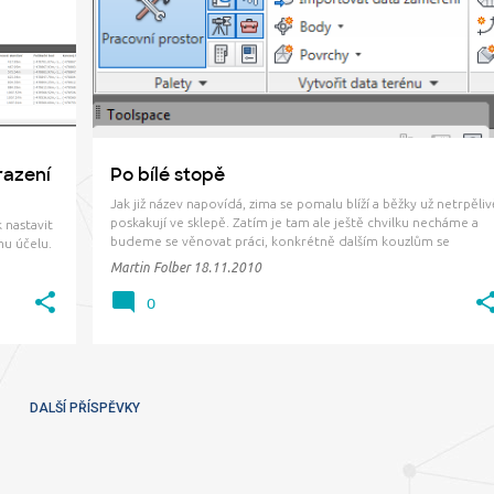
razení
Po bílé stopě
Jak již název napovídá, zima se pomalu blíží a běžky už netrpěliv
poskakují ve sklepě. Zatím je tam ale ještě chvilku necháme a
 nastavit
budeme se věnovat práci, konkrétně dalším kouzlům se
mu účelu.
stopami příčných řezů. Rozšíříme si základní znalosti publikovan
í. V
Martin Folber
18.11.2010
zde . Chtěl bych vám ukázat super tajný přepínač, k…
y je
0
DALŠÍ PŘÍSPĚVKY