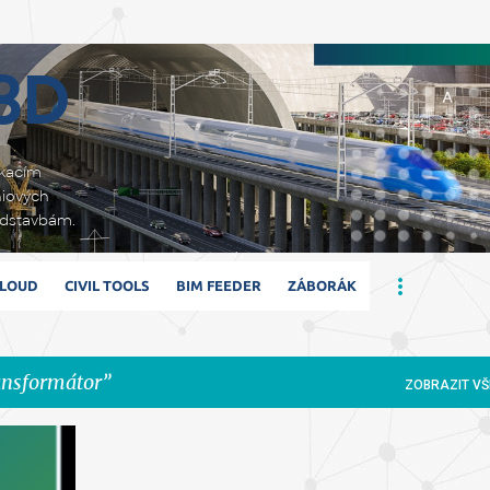
Přeskočit na hlavní obsah
 3D
ikacím
niových
adstavbám.
CLOUD
CIVIL TOOLS
BIM FEEDER
ZÁBORÁK
ansformátor
ZOBRAZIT VŠ