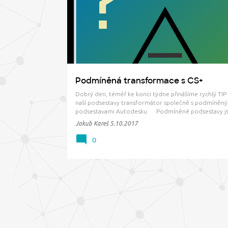
ř
PODMÍNĚNÁ
PODSESTAVA
TRANSFORMÁTOR
í
s
p
ě
v
Podmíněná transformace s CS+
k
Dobrý den, téměř ke konci týdne přinášíme rychlý TIP 
y
naší podsestavy transformátor společně s podmíněn
podsestavami Autodesku. Podmíněné podsestavy j
parádní věc, jenže. Horizontální podmínka nám umožň
Jakub Kareš
5.10.2017
nastavit pouze odsazení a nikoliv šířku od vkládacího 
kte…
0