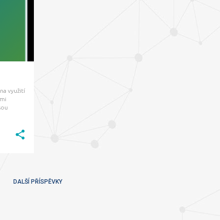
+
na využití
ými
sou
uje
bodu,
DALŠÍ PŘÍSPĚVKY