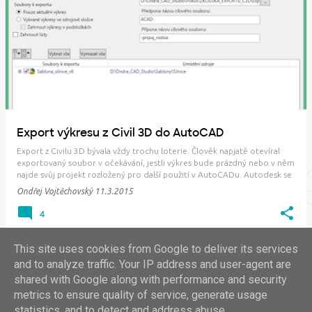
P
ř
í
s
p
ě
v
Export výkresu z Civil 3D do AutoCAD
k
Export z Civilu 3D bývala vždy trochu loterie. Člověk napjatě otevíral
y
exportovaný soubor v očekávání, jestli výkres bude prázdný nebo v něm
najde svůj projekt rozložený pro další použití v AutoCADu. Autodesk se
problému dlouho nevěnoval. Změna přišla až ve verzi 2015 s možností
Ondřej Vojtěchovský
11.3.2015
"Export výkres…
4
This site uses cookies from Google to deliver its services
and to analyze traffic. Your IP address and user-agent are
shared with Google along with performance and security
DALŠÍ PŘÍSPĚVKY
metrics to ensure quality of service, generate usage
statistics, and to detect and address abuse.