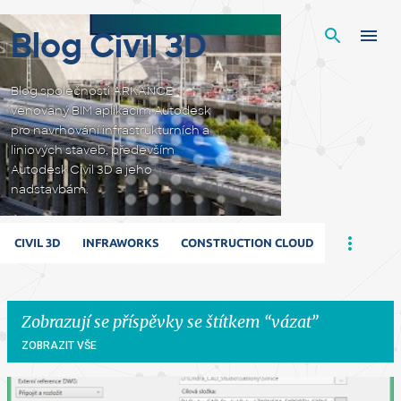
Přeskočit na hlavní obsah
Blog Civil 3D
Blog společnosti ARKANCE
věnovaný BIM aplikacím Autodesk
pro navrhování infrastrukturních a
liniových staveb, především
Autodesk Civil 3D a jeho
nadstavbám.
CIVIL 3D
INFRAWORKS
CONSTRUCTION CLOUD
Zobrazují se příspěvky se štítkem
vázat
ZOBRAZIT VŠE