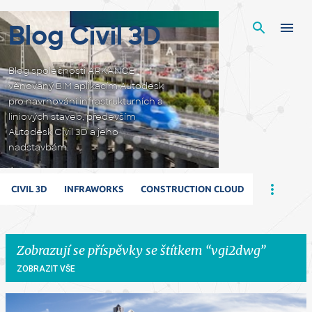
Přeskočit na hlavní obsah
Blog Civil 3D
Blog společnosti ARKANCE
věnovaný BIM aplikacím Autodesk
pro navrhování infrastrukturních a
liniových staveb, především
Autodesk Civil 3D a jeho
nadstavbám.
CIVIL 3D
INFRAWORKS
CONSTRUCTION CLOUD
Zobrazují se příspěvky se štítkem
vgi2dwg
ZOBRAZIT VŠE