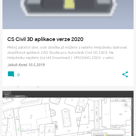
CS Civil 3D aplikace verze 2020
Pěkný páteční den, ode dneška již můžete z našeho Helpdesku stahovat
doplňkové aplikace CAD Studia pro Autodesk Civil 3D 2020. Na
Helpdesku najdete (viz též Download ): VFK2DWG 2020 - v sekci
Stavebnictví - xOstatní VGI2DWG 2020 - v sekci Stavebnictví - xOstatní
Jakub Kareš
10.5.2019
Civil Tools 2020 - v se…
0