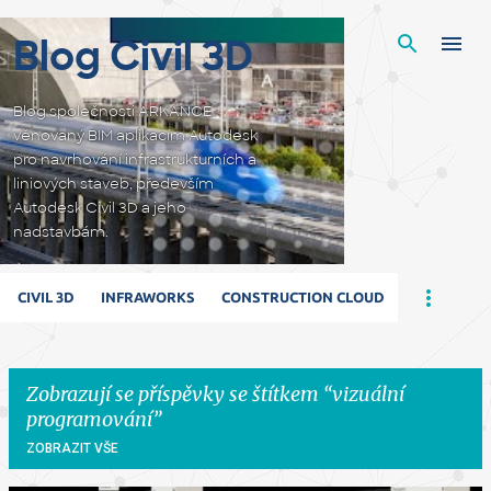
Přeskočit na hlavní obsah
Blog Civil 3D
Blog společnosti ARKANCE
věnovaný BIM aplikacím Autodesk
pro navrhování infrastrukturních a
liniových staveb, především
Autodesk Civil 3D a jeho
nadstavbám.
CIVIL 3D
INFRAWORKS
CONSTRUCTION CLOUD
Zobrazují se příspěvky se štítkem
vizuální
programování
ZOBRAZIT VŠE