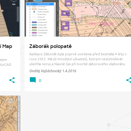
+
ZÁBOROVÝ ELABORÁT
ŽÁDOST
+
í Map
Záborák polopatě
Aplikace Záborák byla poprvé uvedena před bezmála 4 lety v
roce 2012. Má již množství uživatelů, kterým nesčetněkrát
nejen
ušetřila nervy a hlavně čas při tvorbě záborového elaborátu.
AutoCAD
Naleznou se však i tací, kteří ji z nějakého důvodu nevyužívají n
t např. k
Ondřej Vojtěchovský
1.4.2016
100 %. Obávají se např. složitého papírování při získá…
 ukážeme.
u …
0
OR
+