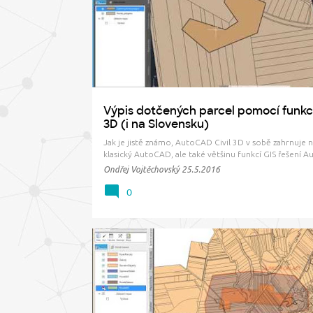
ř
ZÁBOR
ZÁBORAK
ZÁBOROVÝ ELABORÁT
í
s
p
ě
v
Výpis dotčených parcel pomocí funkc
k
3D (i na Slovensku)
y
Jak je jistě známo, AutoCAD Civil 3D v sobě zahrnuje 
klasický AutoCAD, ale také většinu funkcí GIS řešení 
Map 3D. A právě díky těmto GIS funkcím může poslouži
Ondřej Vojtěchovský
25.5.2016
automatickému vypsání dotčených parcel, což si dnes
Na první pohled tedy v Civilu zvládneme úlohu, ktero
0
KATASTR
PARCELY
RÚIAN
WEBINÁŘ
ZÁB
ZÁBORAK
ZÁBOROVÝ ELABORÁT