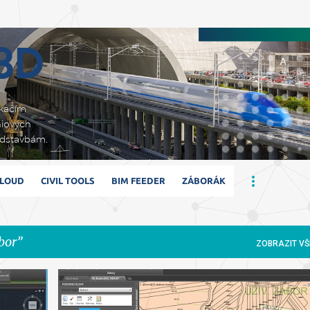
Přeskočit na hlavní obsah
 3D
ikacím
niových
adstavbám.
CLOUD
CIVIL TOOLS
BIM FEEDER
ZÁBORÁK
bor
ZOBRAZIT VŠ
ÚGKK
ČÚZK
VFK
ZÁBOR
ZÁBORÁK