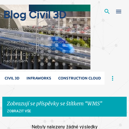
Přeskočit na hlavní obsah
Blog Civil 3D
Blog společnosti ARKANCE
věnovaný BIM aplikacím Autodesk
pro navrhování infrastrukturních a
liniových staveb, především
Autodesk Civil 3D a jeho
nadstavbám.
CIVIL 3D
INFRAWORKS
CONSTRUCTION CLOUD
Zobrazují se příspěvky se štítkem
WMS
ZOBRAZIT VŠE
Nebyly nalezeny žádné výsledky