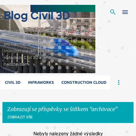
Přeskočit na hlavní obsah
Blog Civil 3D
Blog společnosti ARKANCE
věnovaný BIM aplikacím Autodesk
pro navrhování infrastrukturních a
liniových staveb, především
Autodesk Civil 3D a jeho
nadstavbám.
CIVIL 3D
INFRAWORKS
CONSTRUCTION CLOUD
Zobrazují se příspěvky se štítkem
archivace
ZOBRAZIT VŠE
Nebyly nalezeny žádné výsledky