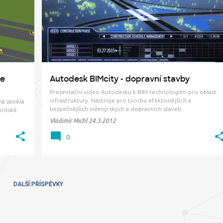
INFRASTRUKTURA
MAP3D
NAVISWORKS
+
ie
Autodesk BIMcity - dopravní stavby
Prezentační video Autodesku k BIM technologiím pro oblast
infrastruktury. Nástroje pro tvorbu efektivnějších a
á zanikla
bezpečnějších inženýrských a dopravních staveb:
britské
ro
Vladimír Michl
24.3.2012
ternativ a
auto…
0
DALŠÍ PŘÍSPĚVKY