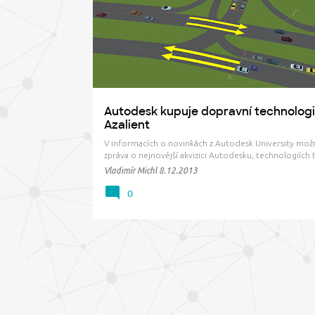
ř
DOPRAVA
í
s
p
ě
v
Autodesk kupuje dopravní technolog
k
Azalient
y
V informacích o novinkách z Autodesk University možn
zpráva o nejnovější akvizici Autodesku, technologiích 
společnosti Azalient . Azalient Commuter je systém p
Vladimír Michl
8.12.2013
simulaci a analýzu dopravy, intenzity dopravy, jejích al
kombinací metod dopravy (automobilové, vlakově, 
0