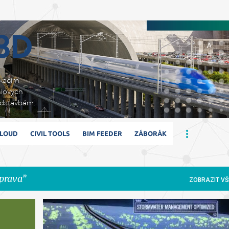
Přeskočit na hlavní obsah
 3D
ikacím
niových
adstavbám.
CLOUD
CIVIL TOOLS
BIM FEEDER
ZÁBORÁK
prava
ZOBRAZIT VŠ
+
AUTODESK
BIM
CIVIL3D
DOPRAVA