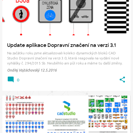
Update aplikace Dopravní značení na verzi 3.1
Na začátku roku jsme aktualizovali kolekci dynamických bloků CAD
Studio Dopravní značení na verzi 3.0, která reagovala na vydání nové
vyhlášky č. 294/2015 Sb. Neuběhlo ani půl roku a máme tu další změny.
Od 21. 3. 2016 je v platnosti nová vyhláška č. 84/2016 Sb., která přinesla
Ondřej Vojtěchovský
12.5.2016
ještě několik málo n…
0