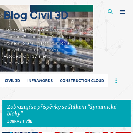
Přeskočit na hlavní obsah
Blog Civil 3D
Blog společnosti ARKANCE
věnovaný BIM aplikacím Autodesk
pro navrhování infrastrukturních a
liniových staveb, především
Autodesk Civil 3D a jeho
nadstavbám.
CIVIL 3D
INFRAWORKS
CONSTRUCTION CLOUD
Zobrazují se příspěvky se štítkem
dynamické
bloky
ZOBRAZIT VŠE