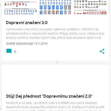
Dopravní značení 3.0
S příchodem roku 2016 vstoupila v platnost vyhláška č. 294/2015 Sb.
přinášející změny v dopravním značení. Přibyly značky nové, některé byly
zrušeny a změny doznala i jejich čísla, jelikož byla zavedena úplně nová
skupina značek - Informativní značky zónové (IZ). Proto nyní přicházíme s
Ondřej Vojtěchovský
15.1.2016
aktualizací…
0
Stůj! Dej přednost "Dopravnímu značení 2.0"
Konečně je to tady...po létech cviku a odříkání jsou nyní k dispozici
dynamické bloky dopravního značení verze 2.0 . Značky je možné použít