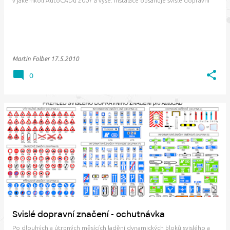
v jakémkoli AutoCADu 2007 a výše. Instalace obsahuje svislé dopravní
značení nového i stávajícího stavu, vybrané dynamické vodorovné
dopravní značení a kolekce…
Martin Folber
17.5.2010
0
Svislé dopravní značení - ochutnávka
Po dlouhých a útrpných měsících ladění dynamických bloků svislého a