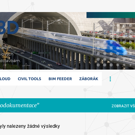
Přeskočit na hlavní obsah
 3D
ikacím
niových
adstavbám.
CLOUD
CIVIL TOOLS
BIM FEEDER
ZÁBORÁK
todokumentace
ZOBRAZIT VŠ
yly nalezeny žádné výsledky