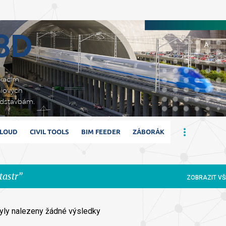
Přeskočit na hlavní obsah
 3D
ikacím
niových
adstavbám.
CLOUD
CIVIL TOOLS
BIM FEEDER
ZÁBORÁK
tastr
ZOBRAZIT VŠ
yly nalezeny žádné výsledky