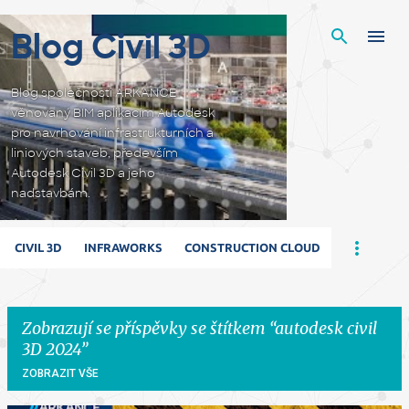
Přeskočit na hlavní obsah
Blog Civil 3D
Blog společnosti ARKANCE
věnovaný BIM aplikacím Autodesk
pro navrhování infrastrukturních a
liniových staveb, především
Autodesk Civil 3D a jeho
nadstavbám.
CIVIL 3D
INFRAWORKS
CONSTRUCTION CLOUD
Zobrazují se příspěvky se štítkem
autodesk civil
3D 2024
ZOBRAZIT VŠE