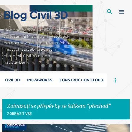
Přeskočit na hlavní obsah
Blog Civil 3D
Blog společnosti ARKANCE
věnovaný BIM aplikacím Autodesk
pro navrhování infrastrukturních a
liniových staveb, především
Autodesk Civil 3D a jeho
nadstavbám.
CIVIL 3D
INFRAWORKS
CONSTRUCTION CLOUD
Zobrazují se příspěvky se štítkem
přechod
ZOBRAZIT VŠE