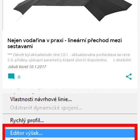
Nejen vodařina v praxi - lineární přechod mezi
sestavami
*** článek byl aktualizován dne 20.1. - aktualizována podsestava na verzi
2.0. přidány výstupní parametry Krásné úterní dopoledne, v dnešním
krátkém článku bych rád představil rychlý postup, jak jednoduše
Jakub Kareš
10.1.2017
vytvářet přechody mezi různými typy sestav. Postup může samozřejmě
použít každý, ale …
0