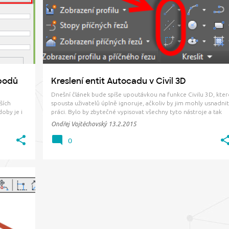
TRANSPARENTNÍ PŘÍKAZY
ÚSEČKA
+
 bodů
Kreslení entit Autocadu v Civil 3D
Dnešní článek bude spíše upoutávkou na funkce Civilu 3D, kter
ších
spousta uživatelů úplně ignoruje, ačkoliv by jim mohly usnadnit
doby je i
práci. Bylo by zbytečné vypisovat všechny tyto nástroje a tak
mi daty
vypíchnu jen ty nejzajímavější a každý nechť si projde i ostatní a
Ondřej Vojtěchovský
13.2.2015
 byly
zkusí popřemýšlet, jestli by se mu v jeho r…
0