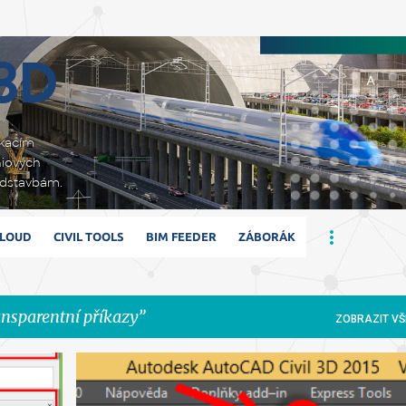
Přeskočit na hlavní obsah
 3D
ikacím
niových
adstavbám.
CLOUD
CIVIL TOOLS
BIM FEEDER
ZÁBORÁK
ansparentní příkazy
ZOBRAZIT VŠ
+
1
AUTOCAD
OBLOUK
REGRESE