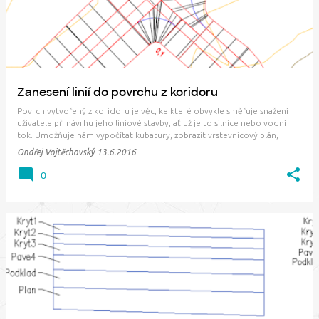
Zanesení linií do povrchu z koridoru
Povrch vytvořený z koridoru je věc, ke které obvykle směřuje snažení
uživatele při návrhu jeho liniové stavby, ať už je to silnice nebo vodní
tok. Umožňuje nám vypočítat kubatury, zobrazit vrstevnicový plán,
okótovat v situaci libovolné místo atd. Jeho tvorba není složitá, ale
Ondřej Vojtěchovský
13.6.2016
relativně často se do…
0