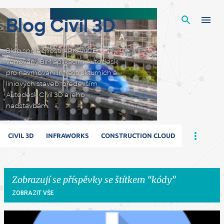
Přeskočit na hlavní obsah
Blog Civil 3D
Blog společnosti ARKANCE
věnovaný BIM aplikacím Autodesk
pro navrhování infrastrukturních a
liniových staveb, především
Autodesk Civil 3D a jeho
nadstavbám.
CIVIL 3D
INFRAWORKS
CONSTRUCTION CLOUD
Zobrazují se příspěvky se štítkem
kódy
ZOBRAZIT VŠE