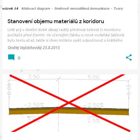
Stanovení objemu materiálů z koridoru
Lidé prý v dnešní době dávají raději přednost televizi či monitoru
počítače před čtením. Ve včerejším článku o nové vodařské šabloně
bylo textu až až, takže si dnes můžete opět odpočinout u krátkého
videa. V něm si ukážeme, jak lze vlastně zadefinovat výpočet objemu
Ondřej Vojtěchovský
25.8.2015
materiálů z koridoru. Konkrétně…
0