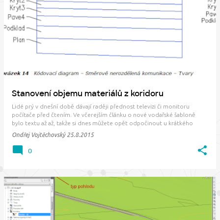
P
ř
í
s
p
ě
v
Stanovení objemu materiálů z koridoru
k
Lidé prý v dnešní době dávají raději přednost televizi či monitoru
y
počítače před čtením. Ve včerejším článku o nové vodařské šabloně
bylo textu až až, takže si dnes můžete opět odpočinout u krátkého
videa. V něm si ukážeme, jak lze vlastně zadefinovat výpočet objemu
Ondřej Vojtěchovský
25.8.2015
materiálů z koridoru. Konkrétně…
0