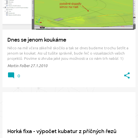
Dnes se jenom koukáme
Něco na mě včera zákeřně skočilo a tak se dnes budeme trochu šetřit a
jenom se koukat. Asi už tušíte správně, bude řeč o vizualizacích vašich
projektů. Povíme si zhruba jaké jsou možnosti a co nám trh nabízí. 1)
Máme jenom AutoCAD Civil 3D. Ukážu vám jak to obvykle dopadá...
Martin Folber
27.1.2010
Nejdříve si lehce připr…
0
Horká fixa - výpočet kubatur z příčných řezů