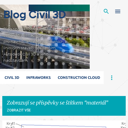
Přeskočit na hlavní obsah
Blog Civil 3D
Blog společnosti ARKANCE
věnovaný BIM aplikacím Autodesk
pro navrhování infrastrukturních a
liniových staveb, především
Autodesk Civil 3D a jeho
nadstavbám.
CIVIL 3D
INFRAWORKS
CONSTRUCTION CLOUD
Zobrazují se příspěvky se štítkem
materiál
ZOBRAZIT VŠE