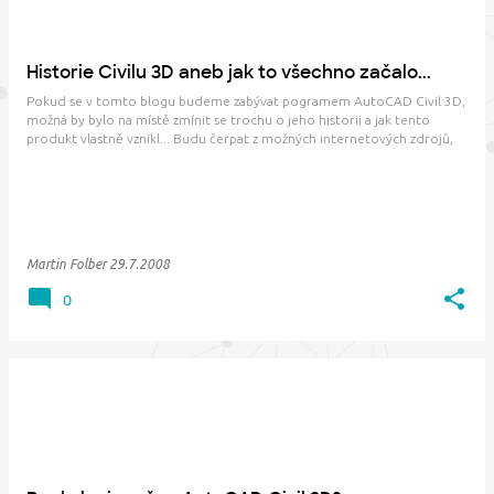
Historie Civilu 3D aneb jak to všechno začalo...
Pokud se v tomto blogu budeme zabývat pogramem AutoCAD Civil 3D,
možná by bylo na místě zmínit se trochu o jeho historii a jak tento
produkt vlastně vznikl... Budu čerpat z možných internetových zdrojů,
tak případné nesrovnalosti prosím omluvte. V roce 1992 americká
společnost Autodesk (založená 19…
Martin Folber
29.7.2008
0