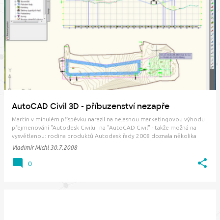
AutoCAD Civil 3D - příbuzenství nezapře
Martin v minulém příspěvku narazil na nejasnou marketingovou výhodu
přejmenování "Autodesk Civilu" na "AutoCAD Civil" - takže možná na
vysvětlenou: rodina produktů Autodesk řady 2008 doznala několika
formálních změn názvů produktů. Cíl je jasný: sjednotit a snáze
Vladimír Michl
30.7.2008
identifikovat…
0