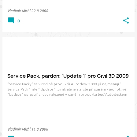
Vladimír Michl
22.8.2008
0
Service Pack, pardon: "Update 1" pro Civil 3D 2009
"Service Packy" se v rodině produktů Autodesk 2009 již nejmenují "
Service Pack ", ale " Update ". Jinak ale je ale vše při starém - jednotlivé
"Update" opravují chyby nalezené v daném produktu buď Autodeskem
nebo uživateli. Ti mohou chybu ohlásit buď klasick…
Vladimír Michl
11.8.2008