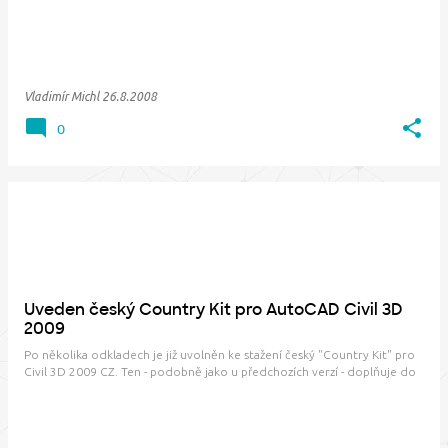
rostoucí po…
Vladimír Michl
26.8.2008
0
Uveden český Country Kit pro AutoCAD Civil 3D
2009
Po několika odkladech je již uvolněn ke stažení český "Country Kit" pro
Civil 3D 2009 CZ. Ten - podobně jako u předchozích verzí - doplňuje do
Civilu šablony, styly, typy čar, bloky a další nastavení odpovídající českým
normám a zvyklostem v projekční praxi. Podobné Country kity jsou k
di…