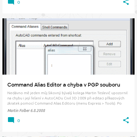
0
Command Alias Editor a chyba v PGP souboru
Nedávno mě jeden můj šikovný bývalý kolega Martin Teslevič upozornil
na chybu i její řešení v AutoCADu Civil 3D 2009 při editaci příkazových
zkratek pomocí Command Alias Editoru (menu Express > Tools). Po
spuštění editoru se na monitoru objevila následující - vše vysvětlující
Martin Folber
6.8.2008
hláška: Při bliž…
0