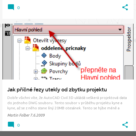
0
Jak příčné řezy utekly od zbytku projektu
Dobře všichni víte, že AutoCAD Civil 3D ukládá veškerá projektová data
do jednoho DWG souboru. Tento soubor v průběhu projektu kyne a
kyne, až se z něho stane líný 20MB otesánek. Tento se hýbe méně a
méně až ho nakonec trefí šlak... A vás pak hned také. Abychom se příště
Martin Folber
7.6.2009
vyvarovali těchto obézních …
0