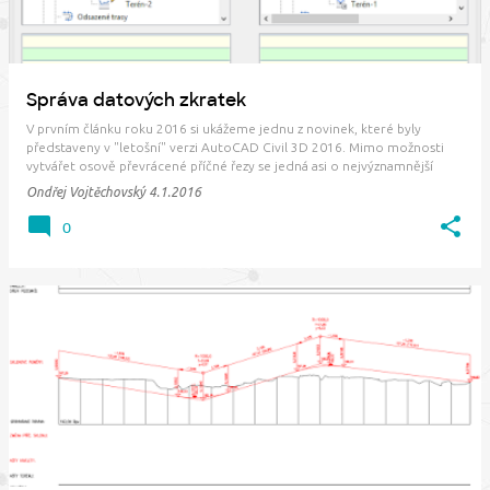
Správa datových zkratek
V prvním článku roku 2016 si ukážeme jednu z novinek, které byly
představeny v "letošní" verzi AutoCAD Civil 3D 2016. Mimo možnosti
vytvářet osově převrácené příčné řezy se jedná asi o nejvýznamnější
novinku poslední verze. Uvědomil jsem si, že jsme ji tu přesto
Ondřej Vojtěchovský
4.1.2016
nevěnovali v podstatě žádn…
0