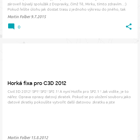
zároveň bývalý spolužák z Dopravky, čímž Tě, Mirku, tímto zdravím...:)
Pokud řešíte úlohu jak dostat trasu z jednoho výkresu do jiného, tak
většinou nemáte problém přes export do formátu LandXML. Potíž ale
Martin Folber
9.7.2015
nastane v momentě, …
0
Horká fixa pro C3D 2012
Civil 3D 2012! SP1! SP2! SP2.1! A nyní Hotfix pro SP2.1 ! Jak vidíte, je to
nářez. Oprava opravy datový zkratek. Pokud se po uložení souboru jako
datové zkratky pokoušíte vytvořit další datovou zkratku a jste
opakovaně vyzýváni k uložení již uloženého, aplikujte tuto záplatu .
Martin Folber
15.8.2012