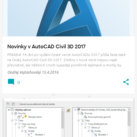
Novinky v AutoCAD Civil 3D 2017
Přibližně 14 dní po vydání české verze AutoCADu 2017 přišla řada také
na český AutoCAD Civil 3D 2017. Změny v nové verzi nejsou nijak
převratné, ale některé z nich vypadají poměrně zajímavě a mohly by
zjednodušit běžně používané úkony. Co si na nás tedy vývojáři
Ondřej Vojtěchovský
15.4.2016
Autodesku mimo nové ikony připravili…
0