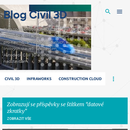
Přeskočit na hlavní obsah
Blog Civil 3D
Blog společnosti ARKANCE
věnovaný BIM aplikacím Autodesk
pro navrhování infrastrukturních a
liniových staveb, především
Autodesk Civil 3D a jeho
nadstavbám.
CIVIL 3D
INFRAWORKS
CONSTRUCTION CLOUD
Zobrazují se příspěvky se štítkem
datové
zkratky
ZOBRAZIT VŠE