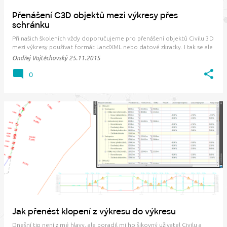
Přenášení C3D objektů mezi výkresy přes
schránku
Při našich školeních vždy doporučujeme pro přenášení objektů Civilu 3D
mezi výkresy používat formát LandXML nebo datové zkratky. I tak se ale
poměrně často setkáváme s tím, že uživatelé schránku (clipboard)
Ondřej Vojtěchovský
25.11.2015
Windows používají. Kupříkladu pro kopírování povrchů z výkresu do
výkresu - přeci jen zmáčk…
0
Jak přenést klopení z výkresu do výkresu
Dnešní tip není z mé hlavy, ale poradil mi ho šikovný uživatel Civilu a