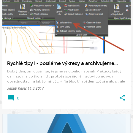
P
ř
í
s
p
ě
v
Rychlé tipy I - posíláme výkresy a archivujeme...
k
Dobrý den, omlouvám se, že jsme se dlouho neozvali. Prakticky každý
y
den jezdíme po školeních, protože jste řádně hladoví po nových
dovednostech, a tak to má být. :-) Na blog tím pádem zbývá málo sil, ale
něco přece. V dnešním článku shrneme drobné tipy, které nedávno
Jakub Kareš
11.3.2017
přistály na CAD Fóru a…
0